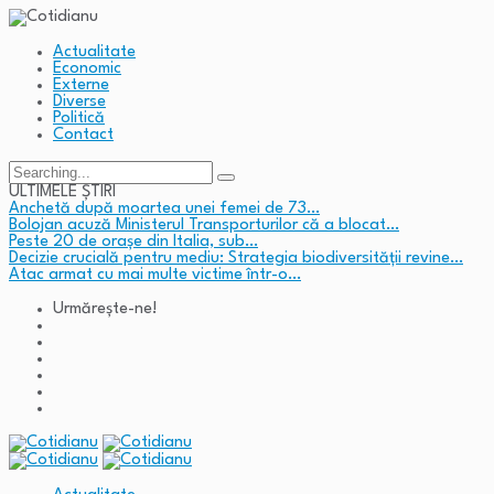
Actualitate
Economic
Externe
Diverse
Politică
Contact
Search
for:
ULTIMELE ȘTIRI
Anchetă după moartea unei femei de 73…
Bolojan acuză Ministerul Transporturilor că a blocat…
Peste 20 de orașe din Italia, sub…
Decizie crucială pentru mediu: Strategia biodiversității revine…
Atac armat cu mai multe victime într-o…
Urmărește-ne!