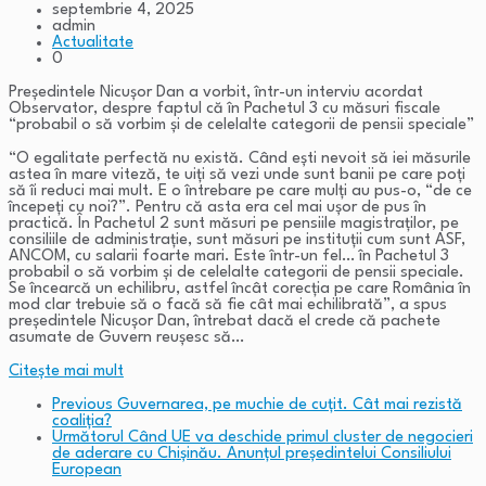
septembrie 4, 2025
admin
Actualitate
0
Președintele Nicușor Dan a vorbit, într-un interviu acordat
Observator, despre faptul că în Pachetul 3 cu măsuri fiscale
“probabil o să vorbim și de celelalte categorii de pensii speciale”
“O egalitate perfectă nu există. Când ești nevoit să iei măsurile
astea în mare viteză, te uiți să vezi unde sunt banii pe care poți
să îi reduci mai mult. E o întrebare pe care mulți au pus-o, “de ce
începeți cu noi?”. Pentru că asta era cel mai ușor de pus în
practică. În Pachetul 2 sunt măsuri pe pensiile magistraților, pe
consiliile de administrație, sunt măsuri pe instituții cum sunt ASF,
ANCOM, cu salarii foarte mari. Este într-un fel… în Pachetul 3
probabil o să vorbim și de celelalte categorii de pensii speciale.
Se încearcă un echilibru, astfel încât corecția pe care România în
mod clar trebuie să o facă să fie cât mai echilibrată”, a spus
președintele Nicușor Dan, întrebat dacă el crede că pachete
asumate de Guvern reușesc să…
Citeşte mai mult
Previous
Guvernarea, pe muchie de cuțit. Cât mai rezistă
coaliția?
Următorul
Când UE va deschide primul cluster de negocieri
de aderare cu Chișinău. Anunțul președintelui Consiliului
European