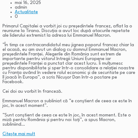
mai 16, 2025
admin
Actualitate
0
Primarul Capitalei a vorbit joi cu președintele francez, aflat la o
reuniune la Tirana. Discuția a avut loc după atacurile repetate
ale liderului extremist la adresa lui Emmanuel Macron.
”În timp ce contracandidatul meu jignea poporul francez chiar la
el acasă, eu am avut un dialog cu domnul Emmanuel Macron,
președintele Franței. Alegerile din România sunt extrem de
importante pentru viitorul întregii Uniuni Europene iar
președintele Franței a punctat clar acest lucru. Îi mulțumesc
pentru disponibilitate și sper într-o consolidare a relației noastre
cu Franța având în vedere rolul economic și de securitate pe care
îl joacă în Europa”, a scris Nicușor Dan într-o postare pe
Facebook.
Cei doi au vorbit în franceză.
Emmanuel Macron a subliniat că ”e conștient de ceea ce este în
joc, în acest moment”.
”Sunt conștient de ceea ce este în joc, în acest moment. Este o
miză pentru România și pentru noi toți”, a spus Macron,
subliniind…
Citeşte mai mult