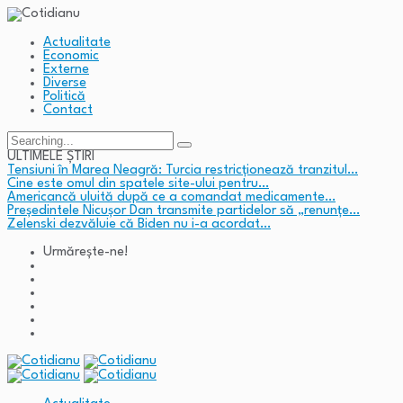
Actualitate
Economic
Externe
Diverse
Politică
Contact
Search
for:
ULTIMELE ȘTIRI
Tensiuni în Marea Neagră: Turcia restricționează tranzitul…
Cine este omul din spatele site-ului pentru…
Americancă uluită după ce a comandat medicamente…
Președintele Nicușor Dan transmite partidelor să „renunțe…
Zelenski dezvăluie că Biden nu i-a acordat…
Urmărește-ne!