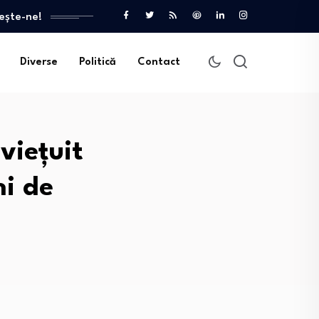
ește-ne!
Diverse
Politică
Contact
viețuit
ni de