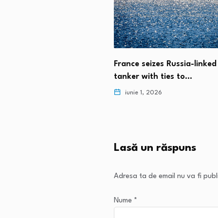
iunie 1, 2026
izes Russia-linked oil
ith ties to…
, 2026
Lasă un răspuns
Adresa ta de email nu va fi publ
Nume
*