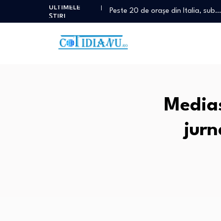
ULTIMELE
Peste 20 de orașe din Italia, sub…
ȘTIRI
Decizie crucială pentru mediu: Stra
Atac armat cu mai multe victime î
Diana Șoșoacă se vede „șefă de 
O fetiță de 3 ani a murit…
Peste 20 de orașe din Italia, sub…
Decizie crucială pentru mediu: Stra
Medias
Atac armat cu mai multe victime î
Diana Șoșoacă se vede „șefă de 
jurn
O fetiță de 3 ani a murit…