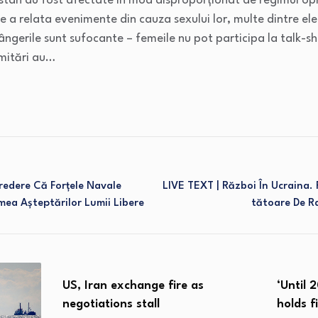
istan au fost afectate în mod disproporționat de regimul opre
 a relata evenimente din cauza sexului lor, multe dintre ele 
gerile sunt sufocante – femeile nu pot participa la talk-sho
imitări au…
redere Că Forțele Navale
LIVE TEXT | Război În Ucraina
mea Așteptărilor Lumii Libere
Tătoare De R
‘Until 2027 and beyond’: Sánchez
Paris p
holds firm amid…
Champi