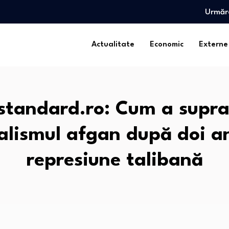
Urmăr
tegia biodiversității revine…
ntr-o…
Actualitate
Economic
Externe
pușcărie”…
tegia biodiversității revine…
tandard.ro: Cum a supra
ntr-o…
pușcărie”…
alismul afgan după doi a
represiune talibană