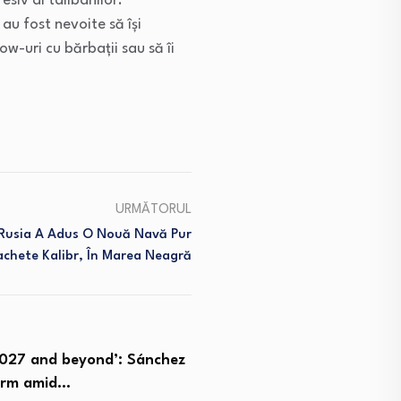
siv al talibanilor.
au fost nevoite să își
w-uri cu bărbații sau să îi
URMĂTORUL
. Rusia A Adus O Nouă Navă Pur
achete Kalibr, În Marea Neagră
repares hero’s welcome for
Trump says Iran has agre
ons League winners…
nuclear…