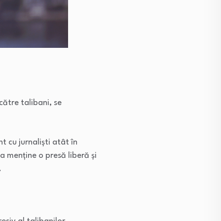
ătre talibani, se
t cu jurnaliști atât în
a menține o presă liberă și
.