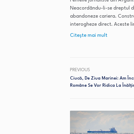
Femeile jurnaliste din Afgan
Neacordându-li-se dreptul de
abandoneze cariera. Constrân
interogheze direct. Aceste l
Citeşte mai mult
PREVIOUS
Ciucă, De Ziua Marinei: Am Înc
Române Se Vor Ridica La Înălți
US, Iran exchange fire as
negotiations stall