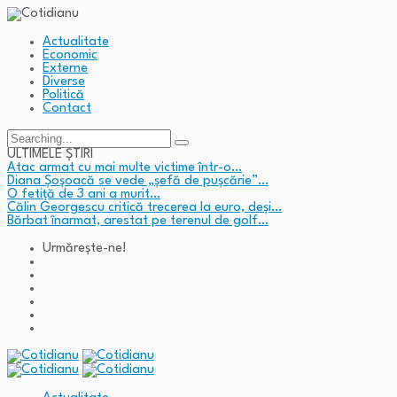
Actualitate
Economic
Externe
Diverse
Politică
Contact
Search
for:
ULTIMELE ȘTIRI
Atac armat cu mai multe victime într-o…
Diana Șoșoacă se vede „șefă de pușcărie”…
O fetiță de 3 ani a murit…
Călin Georgescu critică trecerea la euro, deși…
Bărbat înarmat, arestat pe terenul de golf…
Urmărește-ne!