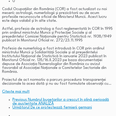
0
Codul Ocupațiilor din România (COR) a fost actualizat cu noi
meserii: astrologii, numerlologii și prezicătorii au de acum
profesiile recunoscute oficial de Ministerul Muncii. Acest lucru
este deja valabil și în alte state.
Astfel, profesia de astrolog a fost reglementată în COR în 1995
prin ordinul ministrului Muncii și Protecției Sociale și al
președintelui Comisiei Naționale pentru Statistică nr. 1938/1949
publicat în Monitorul Oficial nr. 272/23.11.1995
Profesia de numerlolog a fost introdusă în COR prin ordinul
ministrului Muncii și Solidarității Sociale și al președintelui
Institutului Național de Statistică în ianuarie 2023 publicat în
Monitorul Oficial nr. 135/16.II.2023 pe baza documentației
depuse de Asociația Numerologilor din România cu avizul
favorabil al Asociației Naționale a Comitetelor Sectoriale din
România.
Proiectul de act normativ a parcurs procedura transparenței
decizionale la acea dată și nu au fost formulate observații cu…
Citeşte mai mult
Previous
Numărul bugetarilor a crescut în plină perioadă
de austeritate ANALIZĂ
Următorul
De ce protestează fermierii germani