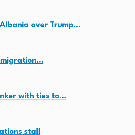
 Albania over Trump…
n migration…
anker with ties to…
ations stall