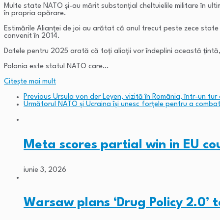
Multe state NATO și-au mărit substanțial cheltuielile militare în ult
în propria apărare.
Estimările Alianței de joi au arătat că anul trecut peste zece sta
convenit în 2014.
Datele pentru 2025 arată că toți aliații vor îndeplini această țintă,
Polonia este statul NATO care…
Citeşte mai mult
Previous
Ursula von der Leyen, vizită în România, într-un tur al
Următorul
NATO și Ucraina își unesc forțele pentru a comba
Meta scores partial win in EU c
iunie 3, 2026
Warsaw plans ‘Drug Policy 2.0’ 