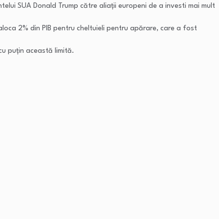
dintelui SUA Donald Trump către aliații europeni de a investi mai mult
aloca 2% din PIB pentru cheltuieli pentru apărare, care a fost
 cu puțin această limită.