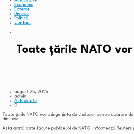
Actualitate
Economic
Externe
Diverse
Politică
Contact
Toate țările NATO vor 
august 28, 2025
admin
Actualitate
0
Toate țările NATO vor atinge ținta de cheltuieli pentru apărare de l
din iunie.
Asta arată date făcute publice joi de NATO, informează Reuters ș