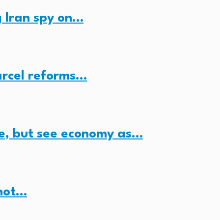
 Iran spy on…
arcel reforms…
e, but see economy as…
 not…