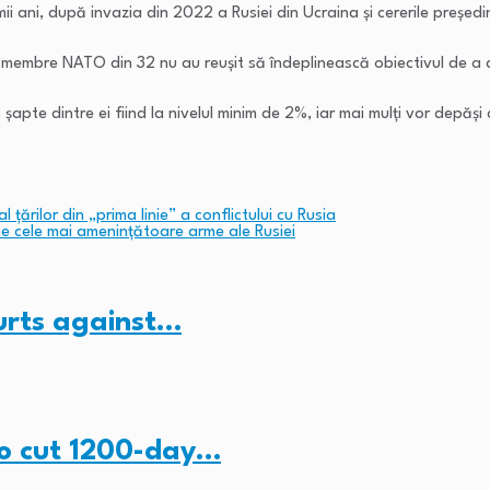
imii ani, după invazia din 2022 a Rusiei din Ucraina și cererile preșe
te membre NATO din 32 nu au reușit să îndeplinească obiectivul de a 
 șapte dintre ei fiind la nivelul minim de 2%, iar mai mulți vor depăși
 țărilor din „prima linie” a conflictului cu Rusia
te cele mai amenințătoare arme ale Rusiei
ourts against…
to cut 1200-day…