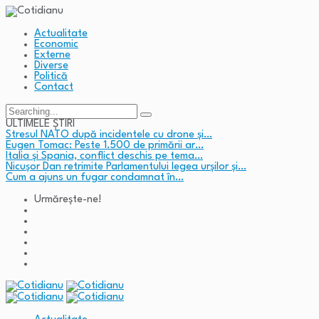
Actualitate
Economic
Externe
Diverse
Politică
Contact
Search
for:
ULTIMELE ȘTIRI
Stresul NATO după incidentele cu drone și…
Eugen Tomac: Peste 1.500 de primării ar…
Italia și Spania, conflict deschis pe tema…
Nicușor Dan retrimite Parlamentului legea urșilor și…
Cum a ajuns un fugar condamnat în…
Urmărește-ne!