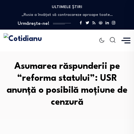
ULTIMELE ȘTIRI
Fisuri în relația dintre Nicușor Dan și…
„Rusia a învățat să contracareze aproape toate…
Cum a ajuns un fugar condamnat în…
Urmărește-ne!
„Nu avem nevoie de așa ceva”. Economistul…
Atac armat într-un liceu din Thailanda. Un…
Fisuri în relația dintre Nicușor Dan și…
„Rusia a învățat să contracareze aproape toate…
Asumarea răspunderii pe
“reforma statului”: USR
anunță o posibilă moțiune de
cenzură