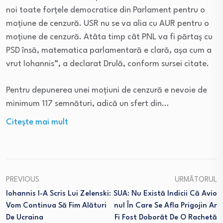
noi toate forțele democratice din Parlament pentru o
moțiune de cenzură. USR nu se va alia cu AUR pentru o
moțiune de cenzură. Atâta timp cât PNL va fi părtaș cu
PSD însă, matematica parlamentară e clară, așa cum a
vrut Iohannis”, a declarat Drulă, conform sursei citate.
Pentru depunerea unei moțiuni de cenzură e nevoie de
minimum 117 semnături, adică un sfert din…
Citeşte mai mult
PREVIOUS
URMĂTORUL
Iohannis I-A Scris Lui Zelenski:
SUA: Nu Există Indicii Că Avio
Vom Continua Să Fim Alături
Nul În Care Se Afla Prigojin Ar
De Ucraina
Fi Fost Doborât De O Rachetă