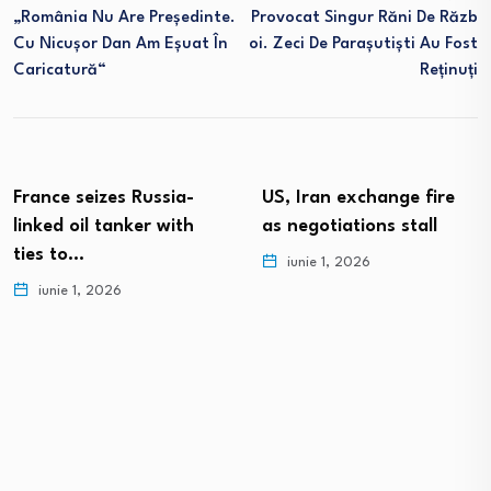
„România Nu Are Președinte.
Provocat Singur Răni De Răzb
Cu Nicușor Dan Am Eșuat În
Oi. Zeci De Parașutiști Au Fost
Caricatură“
Reținuți
France seizes Russia-
US, Iran exchange fire
linked oil tanker with
as negotiations stall
ties to…
iunie 1, 2026
iunie 1, 2026