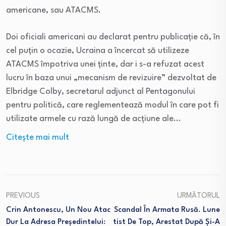
americane, sau ATACMS.
Doi oficiali americani au declarat pentru publicație că, în
cel puțin o ocazie, Ucraina a încercat să utilizeze
ATACMS împotriva unei ținte, dar i s-a refuzat acest
lucru în baza unui „mecanism de revizuire” dezvoltat de
Elbridge Colby, secretarul adjunct al Pentagonului
pentru politică, care reglementează modul în care pot fi
utilizate armele cu rază lungă de acțiune ale…
Citeşte mai mult
PREVIOUS
URMĂTORUL
Crin Antonescu, Un Nou Atac
Scandal În Armata Rusă. Lune
Dur La Adresa Președintelui:
Tist De Top, Arestat După Și-A