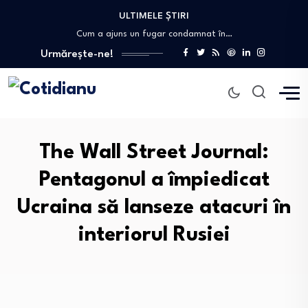
ULTIMELE ȘTIRI
Nicușor Dan retrimite Parlamentului legea urșilor și…
Cum a ajuns un fugar condamnat în…
Stresul NATO după incidentele cu drone și…
Urmărește-ne!
Eugen Tomac: Peste 1.500 de primării ar…
Italia și Spania, conflict deschis pe tema…
Nicușor Dan retrimite Parlamentului legea urșilor și…
Cum a ajuns un fugar condamnat în…
The Wall Street Journal:
Pentagonul a împiedicat
Ucraina să lanseze atacuri în
interiorul Rusiei