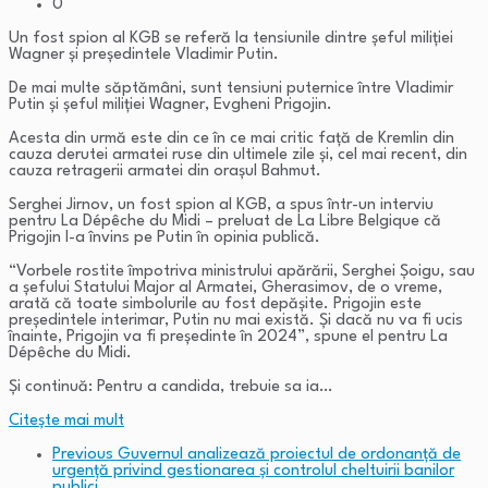
0
Un fost spion al KGB se referă la tensiunile dintre șeful miliției
Wagner și președintele Vladimir Putin.
De mai multe săptămâni, sunt tensiuni puternice între Vladimir
Putin și șeful miliției Wagner, Evgheni Prigojin.
Acesta din urmă este din ce în ce mai critic față de Kremlin din
cauza derutei armatei ruse din ultimele zile și, cel mai recent, din
cauza retragerii armatei din orașul Bahmut.
Serghei Jirnov, un fost spion al KGB, a spus într-un interviu
pentru La Dépêche du Midi – preluat de La Libre Belgique că
Prigojin l-a învins pe Putin în opinia publică.
“Vorbele rostite împotriva ministrului apărării, Serghei Șoigu, sau
a șefului Statului Major al Armatei, Gherasimov, de o vreme,
arată că toate simbolurile au fost depășite. Prigojin este
președintele interimar, Putin nu mai există. Și dacă nu va fi ucis
înainte, Prigojin va fi președinte în 2024”, spune el pentru La
Dépêche du Midi.
Și continuă: Pentru a candida, trebuie sa ia…
Citeşte mai mult
Previous
Guvernul analizează proiectul de ordonanţă de
urgenţă privind gestionarea şi controlul cheltuirii banilor
publici