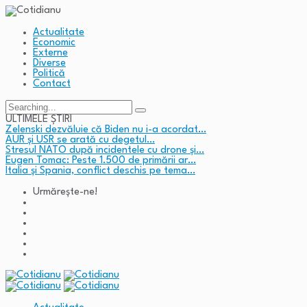
Actualitate
Economic
Externe
Diverse
Politică
Contact
Search
for:
ULTIMELE ȘTIRI
Zelenski dezvăluie că Biden nu i-a acordat…
AUR și USR se arată cu degetul…
Stresul NATO după incidentele cu drone și…
Eugen Tomac: Peste 1.500 de primării ar…
Italia și Spania, conflict deschis pe tema…
Urmărește-ne!