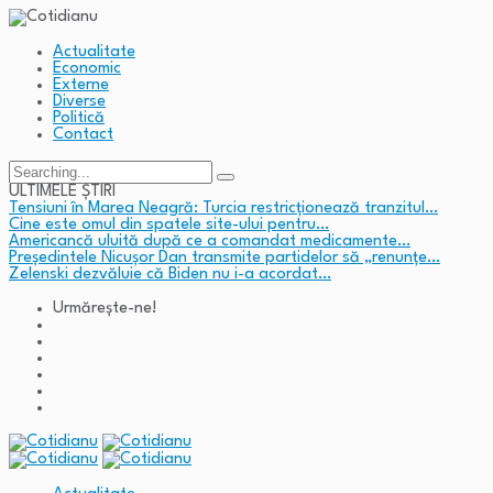
Actualitate
Economic
Externe
Diverse
Politică
Contact
Search
for:
ULTIMELE ȘTIRI
Tensiuni în Marea Neagră: Turcia restricționează tranzitul…
Cine este omul din spatele site-ului pentru…
Americancă uluită după ce a comandat medicamente…
Președintele Nicușor Dan transmite partidelor să „renunțe…
Zelenski dezvăluie că Biden nu i-a acordat…
Urmărește-ne!