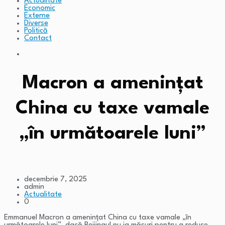
Actualitate
Economic
Externe
Diverse
Politică
Contact
Macron a amenințat
China cu taxe vamale
„în următoarele luni”
decembrie 7, 2025
admin
Actualitate
0
Emmanuel Macron a amenințat China cu taxe vamale „în