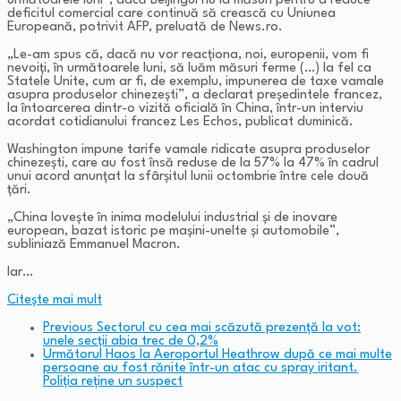
următoarele luni”, dacă Beijingul nu ia măsuri pentru a reduce
deficitul comercial care continuă să crească cu Uniunea
Europeană, potrivit AFP, preluată de News.ro.
„Le-am spus că, dacă nu vor reacționa, noi, europenii, vom fi
nevoiți, în următoarele luni, să luăm măsuri ferme (…) la fel ca
Statele Unite, cum ar fi, de exemplu, impunerea de taxe vamale
asupra produselor chinezești”, a declarat președintele francez,
la întoarcerea dintr-o vizită oficială în China, într-un interviu
acordat cotidianului francez Les Echos, publicat duminică.
Washington impune tarife vamale ridicate asupra produselor
chinezești, care au fost însă reduse de la 57% la 47% în cadrul
unui acord anunțat la sfârșitul lunii octombrie între cele două
țări.
„China lovește în inima modelului industrial și de inovare
european, bazat istoric pe mașini-unelte și automobile”,
subliniază Emmanuel Macron.
Iar…
Citeşte mai mult
Previous
Sectorul cu cea mai scăzută prezență la vot:
unele secții abia trec de 0,2%
Următorul
Haos la Aeroportul Heathrow după ce mai multe
persoane au fost rănite într-un atac cu spray iritant.
Poliția reține un suspect