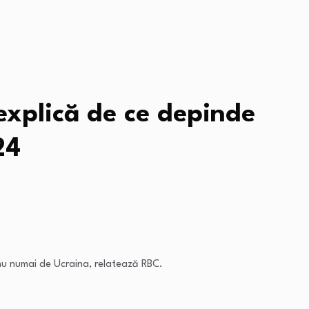
 explică de ce depinde
24
e nu numai de Ucraina, relatează RBC.