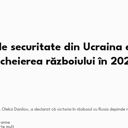
 de securitate din Ucraina
ncheierea războiului în 20
v, Oleksi Danilov, a declarat că victoria în războiul cu Rusia depind
e arme
rte mult