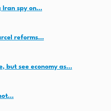
 Iran spy on…
arcel reforms…
e, but see economy as…
 not…