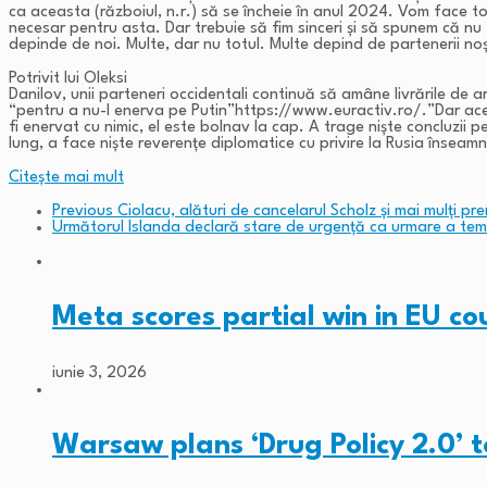
ca aceasta (războiul, n.r.) să se încheie în anul 2024. Vom face to
necesar pentru asta. Dar trebuie să fim sinceri și să spunem că nu 
depinde de noi. Multe, dar nu totul. Multe depind de partenerii noștr
Potrivit lui Oleksi
Danilov, unii parteneri occidentali continuă să amâne livrările de a
“pentru a nu-l enerva pe Putin”https://www.euractiv.ro/.”Dar ace
fi enervat cu nimic, el este bolnav la cap. A trage niște concluzii 
lung, a face niște reverențe diplomatice cu privire la Rusia însea
Citeşte mai mult
Previous
Ciolacu, alături de cancelarul Scholz și mai mulți prem
Următorul
Islanda declară stare de urgenţă ca urmare a teme
Meta scores partial win in EU c
iunie 3, 2026
Warsaw plans ‘Drug Policy 2.0’ 