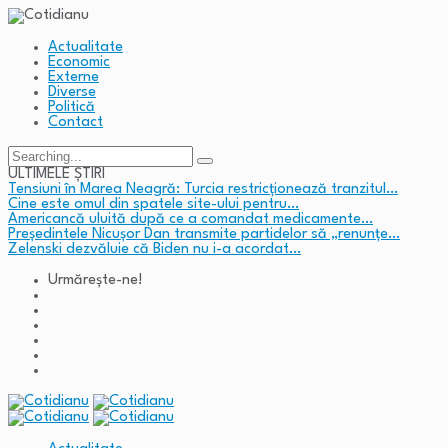
Actualitate
Economic
Externe
Diverse
Politică
Contact
Search
for:
ULTIMELE ȘTIRI
Tensiuni în Marea Neagră: Turcia restricționează tranzitul…
Cine este omul din spatele site-ului pentru…
Americancă uluită după ce a comandat medicamente…
Președintele Nicușor Dan transmite partidelor să „renunțe…
Zelenski dezvăluie că Biden nu i-a acordat…
Urmărește-ne!