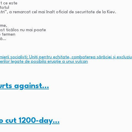
t ce este
totul
i”, a remarcat cel mai înalt oficial de securitate de la Kiev.
rme,
st ticălos nu mai poate
pe termen
mnă…
ierii socialiști: Uniți pentru echitate, combaterea sărăciei și excluziu
rilor legate de posibila erupţie a unui vulcan
ourts against…
to cut 1200-day…