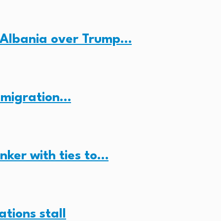
 Albania over Trump…
n migration…
anker with ties to…
ations stall