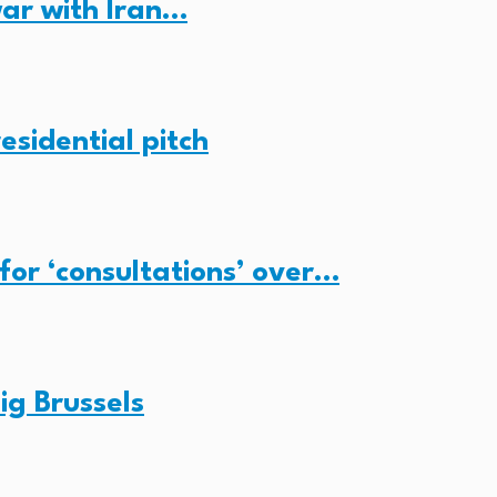
ar with Iran…
esidential pitch
for ‘consultations’ over…
ig Brussels