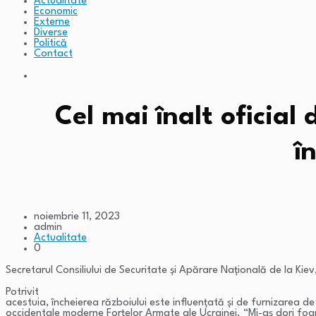
Actualitate
Economic
Externe
Diverse
Politică
Contact
Cel mai înalt oficial
î
noiembrie 11, 2023
admin
Actualitate
0
Secretarul Consiliului de Securitate și Apărare Națională de la Kie
Potrivit
acestuia, încheierea războiului este influențată și de furnizarea d
occidentale moderne Forțelor Armate ale Ucrainei. “Mi-aș dori foa