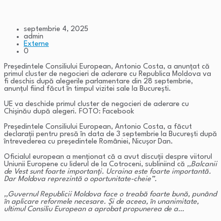
septembrie 4, 2025
admin
Externe
0
Președintele Consiliului European, Antonio Costa, a anunțat că
primul cluster de negocieri de aderare cu Republica Moldova va
fi deschis după alegerile parlamentare din 28 septembrie,
anunțul fiind făcut în timpul vizitei sale la București.
UE va deschide primul cluster de negocieri de aderare cu
Chișinău după alegeri. FOTO: Facebook
Președintele Consiliului European, Antonio Costa, a făcut
declarații pentru presă în data de 3 septembrie la București după
întrevederea cu președintele României, Nicușor Dan.
Oficialul european a menționat că a avut discuții despre viitorul
Uniunii Europene cu liderul de la Cotroceni, subliniind că
,,Balcanii
de Vest sunt foarte importanți. Ucraina este foarte importantă.
Dar Moldova reprezintă o oportunitate-cheie”.
,,Guvernul Republicii Moldova face o treabă foarte bună, punând
în aplicare reformele necesare. Și de aceea, în unanimitate,
ultimul Consiliu European a aprobat propunerea de a…