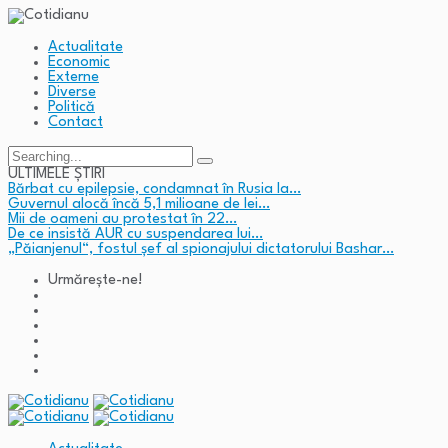
Actualitate
Economic
Externe
Diverse
Politică
Contact
Search
for:
ULTIMELE ȘTIRI
Bărbat cu epilepsie, condamnat în Rusia la…
Guvernul alocă încă 5,1 milioane de lei…
Mii de oameni au protestat în 22…
De ce insistă AUR cu suspendarea lui…
„Păianjenul“, fostul șef al spionajului dictatorului Bashar…
Urmărește-ne!