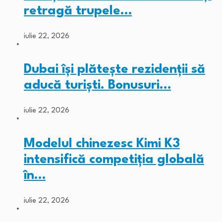
retragă trupele…
iulie 22, 2026
Dubai își plătește rezidenții să
aducă turiști. Bonusuri…
iulie 22, 2026
Modelul chinezesc Kimi K3
intensifică competiția globală
în…
iulie 22, 2026