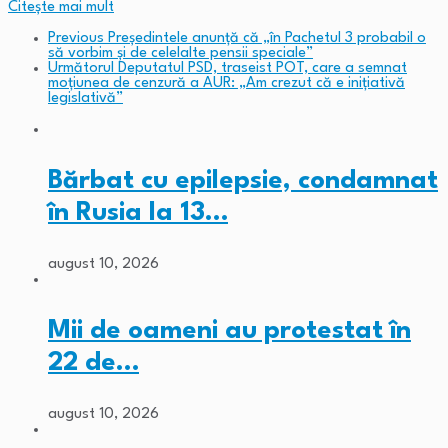
Citeşte mai mult
Previous
Președintele anunță că „în Pachetul 3 probabil o
să vorbim și de celelalte pensii speciale”
Următorul
Deputatul PSD, traseist POT, care a semnat
moțiunea de cenzură a AUR: „Am crezut că e inițiativă
legislativă”
Bărbat cu epilepsie, condamnat
în Rusia la 13…
august 10, 2026
Mii de oameni au protestat în
22 de…
august 10, 2026