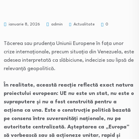
Actualitate
ianuarie 8, 2026
admin
0
Tăcerea sau prudența Uniunii Europene în fața unor
crize internaționale, precum situația din Venezuela, este
adesea interpretată ca slăbiciune, indecizie sau lipsă de
relevanță geopolitică.
În realitate, această reacție reflectă exact natura
proiectului european: UE nu este un stat, nu este o
supraputere și nu a fost construită pentru a
acționa ca una. Este o construcție politică bazată
pe consens între suveranități naționale, nu pe
autoritate centralizată. Așteptarea ca „Europa”
să vorbească sau să acționeze unitar, rapid și