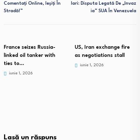
Comentați Online, Ieșiți În
Lari: Disputa Legată De „invaz
Stradă!”
Ia” SUA În Venezuela
France seizes Russia-
US, Iran exchange fire
linked oil tanker with
as negotiations stall
ties to…
iunie 1, 2026
iunie 1, 2026
Lasă un răspuns