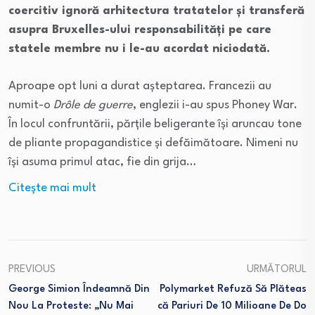
coercitiv ignoră arhitectura tratatelor și transferă
asupra Bruxelles-ului responsabilități pe care
statele membre nu i le-au acordat niciodată.
Aproape opt luni a durat așteptarea. Francezii au
numit-o
Drôle de guerre
, englezii i-au spus Phoney War.
În locul confruntării, părțile beligerante își aruncau tone
de pliante propagandistice și defăimătoare. Nimeni nu
își asuma primul atac, fie din grija…
Citeşte mai mult
PREVIOUS
URMĂTORUL
George Simion Îndeamnă Din
Polymarket Refuză Să Plăteas
Nou La Proteste: „Nu Mai
Că Pariuri De 10 Milioane De Do