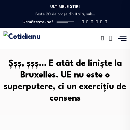
Bolojan acuză Ministerul Transporturilor că a blocat…
ULTIMELE ȘTIRI
Peste 20 de orașe din Italia, sub…
„Rusia a învățat să contracareze aproape toate…
Urmărește-ne!
Oana Țoiu a discutat cu ministrul de…
Anchetă după moartea unei femei de 73…
Bolojan acuză Ministerul Transporturilor că a blocat…
Peste 20 de orașe din Italia, sub…
Șșș, șșș… E atât de liniște la
Bruxelles. UE nu este o
superputere, ci un exercițiu de
consens