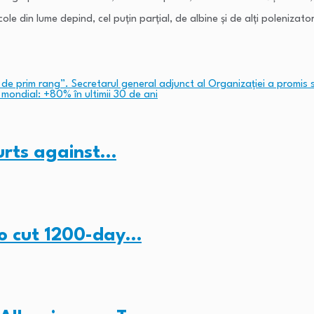
cole din lume depind, cel puțin parțial, de albine și de alți polenizator
de prim rang”. Secretarul general adjunct al Organizației a promis 
el mondial: +80% în ultimii 30 de ani
ourts against…
to cut 1200-day…