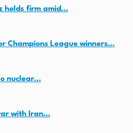
z holds firm amid…
for Champions League winners…
no nuclear…
ar with Iran…