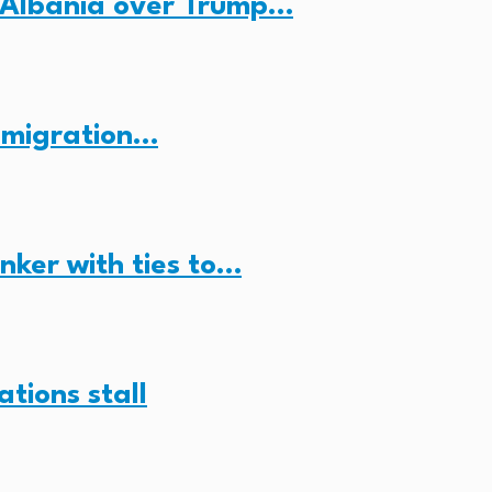
 Albania over Trump…
n migration…
anker with ties to…
ations stall