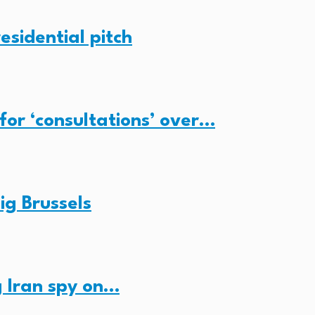
esidential pitch
for ‘consultations’ over…
ig Brussels
 Iran spy on…