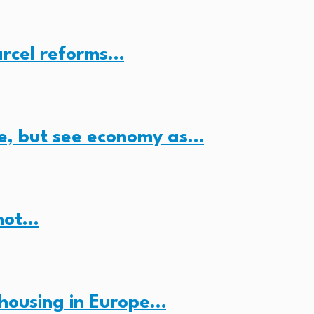
arcel reforms…
e, but see economy as…
 not…
housing in Europe…