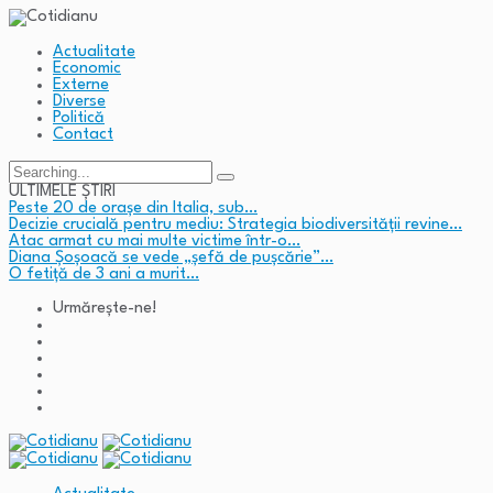
Actualitate
Economic
Externe
Diverse
Politică
Contact
Search
for:
ULTIMELE ȘTIRI
Peste 20 de orașe din Italia, sub…
Decizie crucială pentru mediu: Strategia biodiversității revine…
Atac armat cu mai multe victime într-o…
Diana Șoșoacă se vede „șefă de pușcărie”…
O fetiță de 3 ani a murit…
Urmărește-ne!