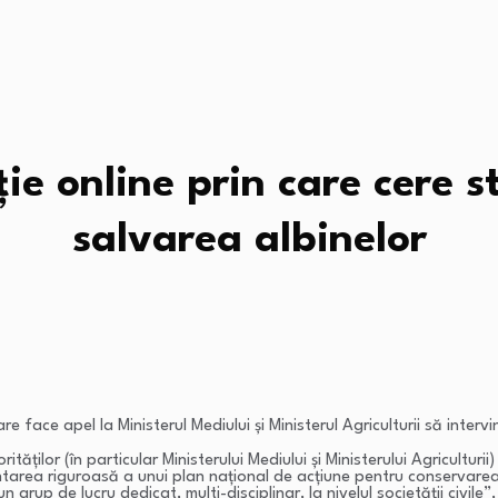
e online prin care cere st
salvarea albinelor
 face apel la Ministerul Mediului și Ministerul Agriculturii să intervi
orităților (în particular Ministerului Mediului și Ministerului Agricultu
mentarea riguroasă a unui plan național de acțiune pentru conservarea
rup de lucru dedicat, multi-disciplinar, la nivelul societății civile”