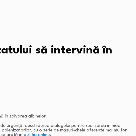
atului să intervină în
nă în salvarea albinelor.
rii) de urgență, deschiderea dialogului pentru realizarea în mod
 polenizatorilor, cu o serie de măsuri-cheie aferente mai multor
, se arată în
petiția online
.