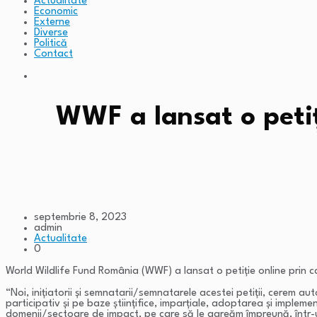
Actualitate
Economic
Externe
Diverse
Politică
Contact
WWF a lansat o petiți
septembrie 8, 2023
admin
Actualitate
0
World Wildlife Fund România (WWF) a lansat o petiție online prin care
“Noi, inițiatorii și semnatarii/semnatarele acestei petiții, cerem aut
participativ și pe baze științifice, imparțiale, adoptarea și imple
domenii/sectoare de impact, pe care să le agreăm împreună, într-un g