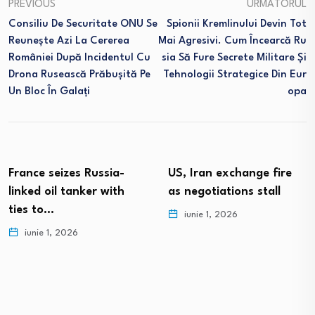
PREVIOUS
URMĂTORUL
Consiliu De Securitate ONU Se
Spionii Kremlinului Devin Tot
Reuneşte Azi La Cererea
Mai Agresivi. Cum Încearcă Ru
României După Incidentul Cu
Sia Să Fure Secrete Militare Și
Drona Rusească Prăbușită Pe
Tehnologii Strategice Din Eur
Un Bloc În Galaţi
Opa
France seizes Russia-
US, Iran exchange fire
linked oil tanker with
as negotiations stall
ties to…
iunie 1, 2026
iunie 1, 2026