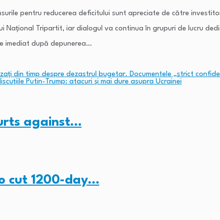
ile pentru reducerea deficitului sunt apreciate de către investitori”
ului Național Tripartit, iar dialogul va continua în grupuri de lucru d
cepe imediat după depunerea…
zați din timp despre dezastrul bugetar. Documentele „strict confide
scuțiile Putin-Trump: atacuri și mai dure asupra Ucrainei
ourts against…
to cut 1200-day…