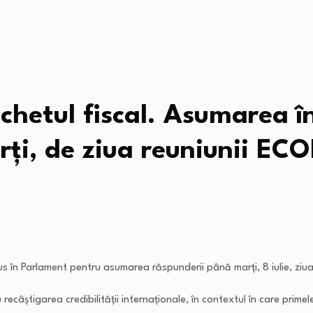
hetul fiscal. Asumarea în
ți, de ziua reuniunii EC
us în Parlament pentru asumarea răspunderii până marți, 8 iulie, ziua
recâștigarea credibilității internaționale, în contextul în care pri