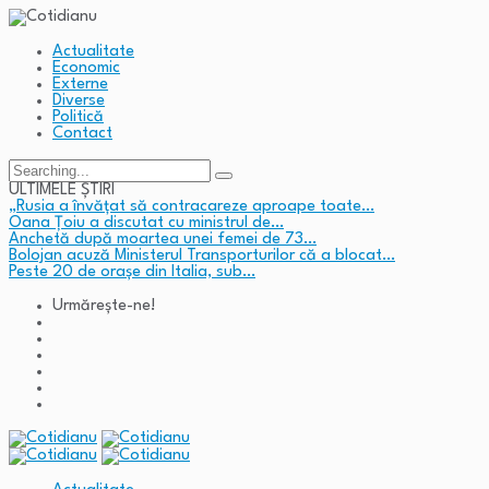
Actualitate
Economic
Externe
Diverse
Politică
Contact
Search
for:
ULTIMELE ȘTIRI
„Rusia a învățat să contracareze aproape toate…
Oana Țoiu a discutat cu ministrul de…
Anchetă după moartea unei femei de 73…
Bolojan acuză Ministerul Transporturilor că a blocat…
Peste 20 de orașe din Italia, sub…
Urmărește-ne!