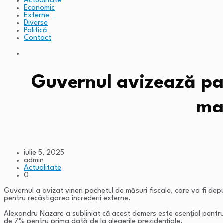
Actualitate
Economic
Externe
Diverse
Politică
Contact
Guvernul avizează pac
mar
iulie 5, 2025
admin
Actualitate
0
Guvernul a avizat vineri pachetul de măsuri fiscale, care va fi dep
pentru recâștigarea încrederii externe.
Alexandru Nazare a subliniat că acest demers este esențial pentru 
de 7% pentru prima dată de la alegerile prezidențiale.