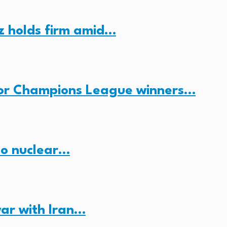
z holds firm amid…
for Champions League winners…
no nuclear…
ar with Iran…