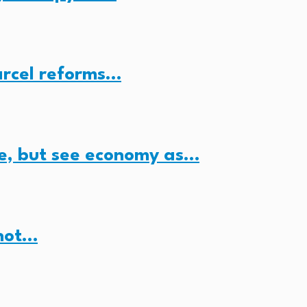
arcel reforms…
e, but see economy as…
 not…