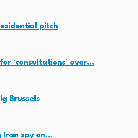
esidential pitch
for ‘consultations’ over…
ig Brussels
 Iran spy on…