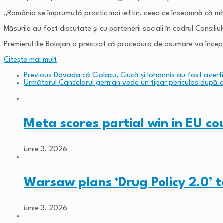
„România se împrumută practic mai ieftin, ceea ce înseamnă că măsur
Măsurile au fost discutate și cu partenerii sociali în cadrul Consili
Premierul Ilie Bolojan a precizat că procedura de asumare va în
Citeşte mai mult
Previous
Dovada că Ciolacu, Ciucă și Iohannis au fost averti
Următorul
Cancelarul german vede un tipar periculos după di
Meta scores partial win in EU c
iunie 3, 2026
Warsaw plans ‘Drug Policy 2.0’ 
iunie 3, 2026