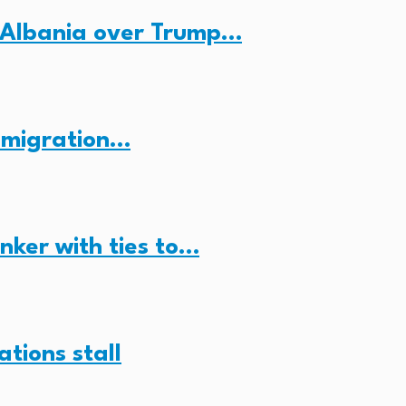
 Albania over Trump…
n migration…
anker with ties to…
ations stall