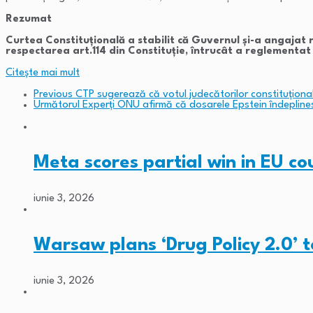
Rezumat
Curtea Constituțională a stabilit că Guvernul și-a angajat
respectarea art.114 din Constituție, întrucât a reglement
Citeşte mai mult
Previous
CTP sugerează că votul judecătorilor constituționa
Următorul
Experți ONU afirmă că dosarele Epstein îndeplinesc 
Meta scores partial win in EU c
iunie 3, 2026
Warsaw plans ‘Drug Policy 2.0’ 
iunie 3, 2026