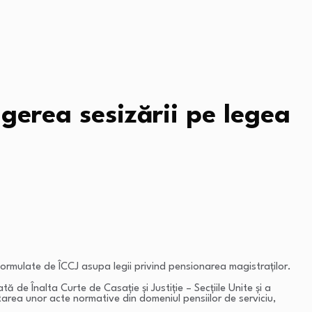
ngerea sesizării pe legea
formulate de ÎCCJ asupa legii privind pensionarea magistraților.
 de Înalta Curte de Casație și Justiție – Secțiile Unite și a
pletarea unor acte normative din domeniul pensiilor de serviciu,