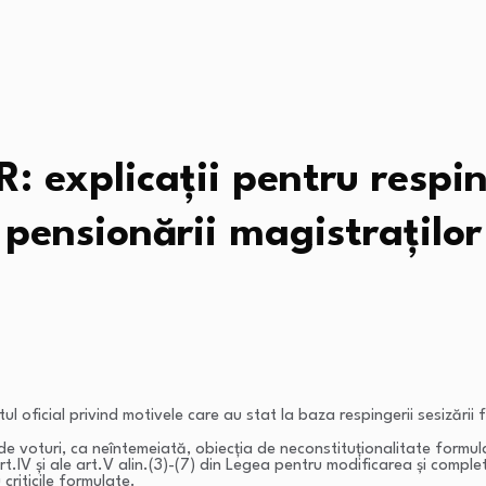
: explicații pentru respi
pensionării magistraților
oficial privind motivele care au stat la baza respingerii sesizării 
 voturi, ca neîntemeiată, obiecția de neconstituționalitate formulată
 ale art.IV și ale art.V alin.(3)-(7) din Legea pentru modificarea și com
criticile formulate.