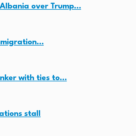
 Albania over Trump…
n migration…
anker with ties to…
ations stall