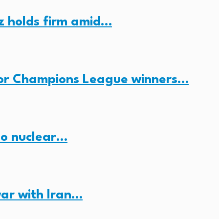
z holds firm amid…
for Champions League winners…
no nuclear…
ar with Iran…