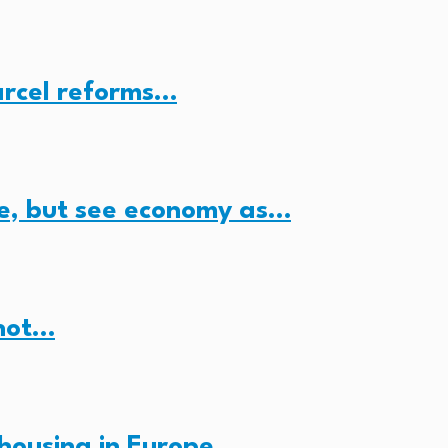
arcel reforms…
e, but see economy as…
 not…
housing in Europe…