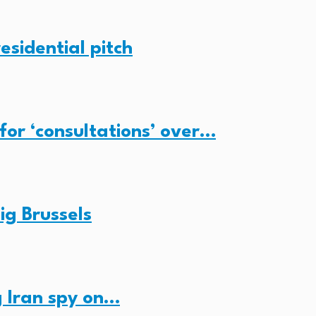
esidential pitch
for ‘consultations’ over…
ig Brussels
 Iran spy on…