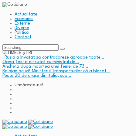
Actualitate
Economic
Externe
Diverse
Politică
Contact
Search
for:
ULTIMELE ȘTIRI
„Rusia a învățat să contracareze aproape toate…
Oana Țoiu a discutat cu ministrul de…
Anchetă după moartea unei femei de 73…
Bolojan acuză Ministerul Transporturilor că a blocat…
Peste 20 de orașe din Italia, sub…
Urmărește-ne!