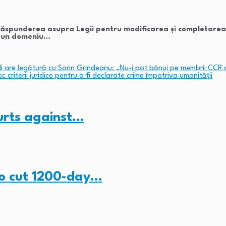
 răspunderea asupra Legii pentru modificarea și completarea 
at un domeniu…
li are legătură cu Sorin Grindeanu: „Nu-i pot bănui pe membrii CCR 
criterii juridice pentru a fi declarate crime împotriva umanităţii
ourts against…
to cut 1200-day…