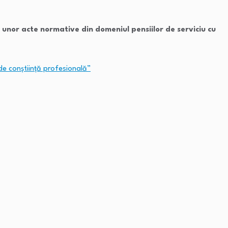
unor acte normative din domeniul pensiilor de serviciu cu
de conștiință profesională”