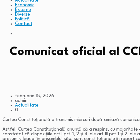
Actualitate
Economic
Externe
Diverse
Politică
Contact
Comunicat oficial al CCR
februarie 18, 2026
admin
Actualitate
0
Curtea Constituțională a transmis miercuri după-amiază comunicatul 
Astfel, Curtea Constituțională anunță că a respins, cu majoritate de
constatat că dispozițiile art.I pct.1, 2 și 4, ale art.III pct.1 și 2,
precum și legea, în ansamblul său, sunt constituționale în raport cu 