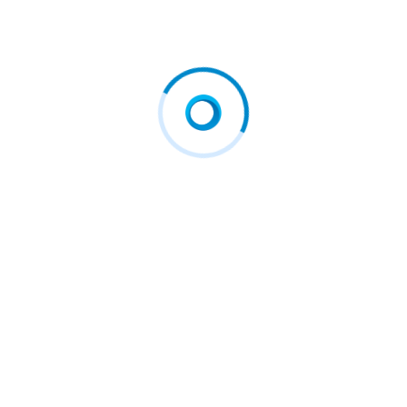
Iran…
mai 30, 2026
mai 31, 2026
Lasă un răspuns
Adresa ta de email nu va fi publicată.
Câmpurile obligatorii
sunt marcate cu
*
Nume
*
Email
*