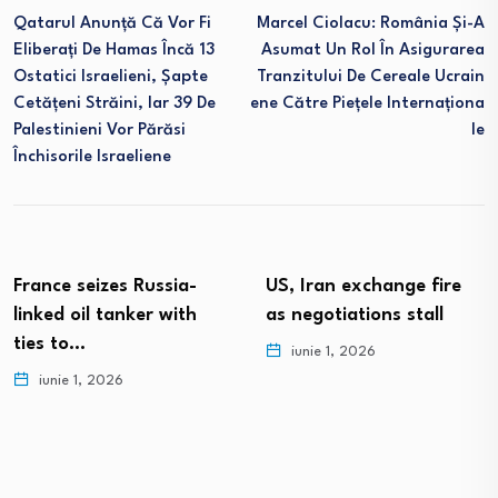
Qatarul Anunță Că Vor Fi
Marcel Ciolacu: România Și-A
Eliberați De Hamas Încă 13
Asumat Un Rol În Asigurarea
Ostatici Israelieni, Șapte
Tranzitului De Cereale Ucrain
Cetățeni Străini, Iar 39 De
Ene Către Piețele Internaționa
Palestinieni Vor Părăsi
Le
Închisorile Israeliene
France seizes Russia-
US, Iran exchange fire
linked oil tanker with
as negotiations stall
ties to…
iunie 1, 2026
iunie 1, 2026