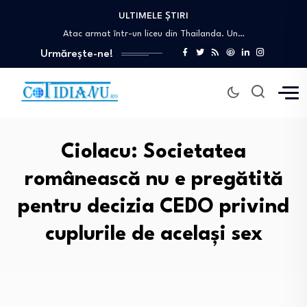
ULTIMELE ȘTIRI
„Nu avem nevoie de așa ceva”. Economistul…
Atac armat într-un liceu din Thailanda. Un…
Italia și Spania, conflict deschis pe tema…
Urmărește-ne!
Nicușor Dan retrimite Parlamentului legea urșilor și…
Cum a ajuns un fugar condamnat în…
„Nu avem nevoie de așa ceva”. Economistul…
Atac armat într-un liceu din Thailanda. Un…
Ciolacu: Societatea
românească nu e pregătită
pentru decizia CEDO privind
cuplurile de același sex