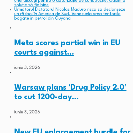
unei discuții pentru o autorizație de construcție: Găsim o
soluție să fie bine
Următorul
Dictatorul Nicolas Maduro riscă să declanșeze
un război în America de Sud. Venezuela vrea teritoriile
bogate în petrol din Guyana
Meta scores partial win in EU
courts against…
iunie 3, 2026
Warsaw plans ‘Drug Policy 2.0’
to cut 1200-day…
iunie 3, 2026
New EU enlargement hurdle for