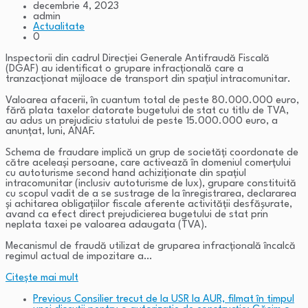
decembrie 4, 2023
admin
Actualitate
0
Inspectorii din cadrul Direcției Generale Antifraudă Fiscală
(DGAF) au identificat o grupare infracțională care a
tranzacționat mijloace de transport din spațiul intracomunitar.
Valoarea afacerii, în cuantum total de peste 80.000.000 euro,
fără plata taxelor datorate bugetului de stat cu titlu de TVA,
au adus un prejudiciu statului de peste 15.000.000 euro, a
anunțat, luni, ANAF.
Schema de fraudare implică un grup de societăți coordonate de
către aceleași persoane, care activează în domeniul comerțului
cu autoturisme second hand achiziționate din spațiul
intracomunitar (inclusiv autoturisme de lux), grupare constituită
cu scopul vadit de a se sustrage de la înregistrarea, declararea
și achitarea obligațiilor fiscale aferente activității desfășurate,
avand ca efect direct prejudicierea bugetului de stat prin
neplata taxei pe valoarea adaugata (TVA).
Mecanismul de fraudă utilizat de gruparea infracțională încalcă
regimul actual de impozitare a…
Citeşte mai mult
Previous
Consilier trecut de la USR la AUR, filmat în timpul