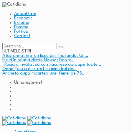
Actualitate
Economic
Externe
Diverse
Politică
Contact
Search
for:
ULTIMELE ȘTIRI
Atac armat într-un liceu din Thailanda. Un…
Fisuri în relația dintre Nicușor Dan și…
„Rusia a învățat să contracareze aproape toate…
Oana Țoiu a discutat cu ministrul de…
Anchetă după moartea unei femei de 73…
Urmărește-ne!