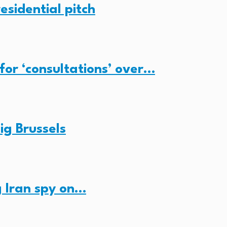
esidential pitch
for ‘consultations’ over…
ig Brussels
 Iran spy on…