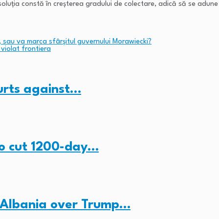
luția constă în creșterea gradului de colectare, adică să se adune b
 sau va marca sfârșitul guvernului Morawiecki?
 violat frontiera
ourts against…
to cut 1200-day…
 Albania over Trump…