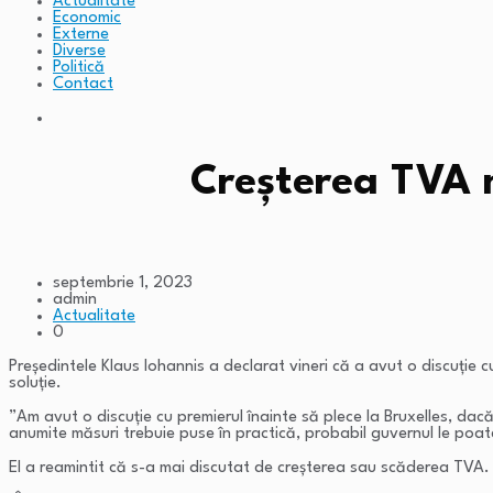
Actualitate
Economic
Externe
Diverse
Politică
Contact
Creșterea TVA n
septembrie 1, 2023
admin
Actualitate
0
Președintele Klaus Iohannis a declarat vineri că a avut o discuție c
soluție.
”Am avut o discuție cu premierul înainte să plece la Bruxelles, dac
anumite măsuri trebuie puse în practică, probabil guvernul le poate
El a reamintit că s-a mai discutat de creșterea sau scăderea TVA.