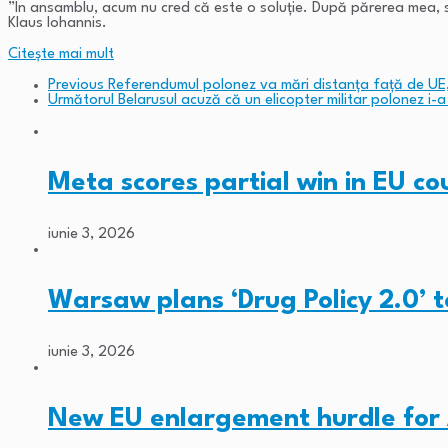
”În ansamblu, acum nu cred că este o soluție. După părerea mea, so
Klaus Iohannis.
Citeşte mai mult
Previous
Referendumul polonez va mări distanța față de UE,
Următorul
Belarusul acuză că un elicopter militar polonez i-a
Meta scores partial win in EU c
iunie 3, 2026
Warsaw plans ‘Drug Policy 2.0’ 
iunie 3, 2026
New EU enlargement hurdle for