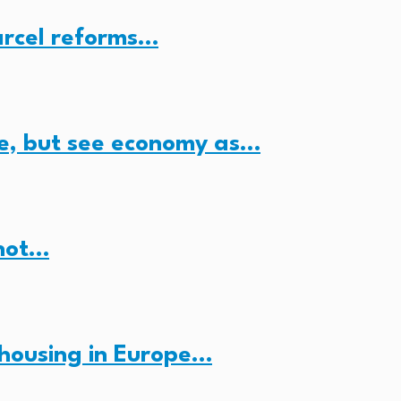
arcel reforms…
e, but see economy as…
 not…
housing in Europe…