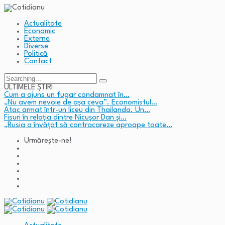
Actualitate
Economic
Externe
Diverse
Politică
Contact
Search
for:
ULTIMELE ȘTIRI
Cum a ajuns un fugar condamnat în…
„Nu avem nevoie de așa ceva”. Economistul…
Atac armat într-un liceu din Thailanda. Un…
Fisuri în relația dintre Nicușor Dan și…
„Rusia a învățat să contracareze aproape toate…
Urmărește-ne!