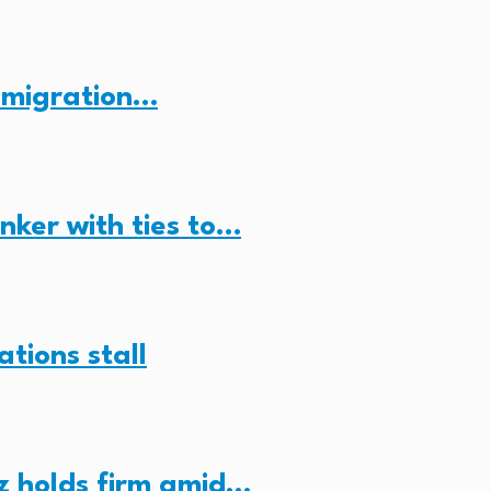
n migration…
anker with ties to…
ations stall
z holds firm amid…