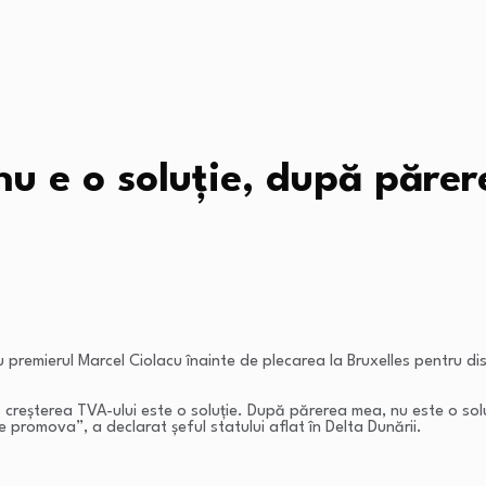
u e o soluție, după părer
u premierul Marcel Ciolacu înainte de plecarea la Bruxelles pentru dis
ă creșterea TVA-ului este o soluție. După părerea mea, nu este o sol
 promova”, a declarat șeful statului aflat în Delta Dunării.