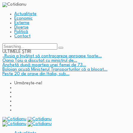
Actualitate
Economic
Externe
Diverse
Politică
Contact
Search
for:
ULTIMELE ȘTIRI
„Rusia a învățat să contracareze aproape toate…
Oana Țoiu a discutat cu ministrul de…
Anchetă după moartea unei femei de 73…
Bolojan acuză Ministerul Transporturilor că a blocat…
Peste 20 de orașe din Italia, sub…
Urmărește-ne!