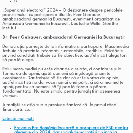
0
„Super anul electoral” 2024 – O dezbatere despre pericolele
populismului, cu paticiparea dlui Dr. Peer Gebauer,
amabasadorul german la București, eveniment organizat de
Ambasada Germaniei la București, Deutsche Welle, Goethe-
Institut.
Dr. Peer Gebauer, ambasadorul Germaniei la București:
Democrația pornește de la informație și participare. Mass-media
trebuie să prezinte informații sustenabile, credibile. Relatările
privind candidați trebuie să fie obiective, astfel încât alegătorii
să poată alege.
Rolul mass-mediei nu este doar de a relata, ci contribuie și la
formarea de opinii, ajută oamenii să înțeleagă anumite
evenimente. Dar trebuie să fie clar că este vorba de opinie,
astfel încât să nu dai voce numai unei părți, ci să ai mai multe
opinii, pentru ca oamenii să își poată forma o părere
fundamentată. Nu este simplu pentru jurnaliști în asemenea
vremuri.
Jurnaliștii se află sub o presiune fantastică. În primul rând,
financiară, cu…
Citeşte mai mult
Previous
Pro România încearcă o apropiere de PSD pentru
alegerile din 2024, dar social-democrații îi țin încă la