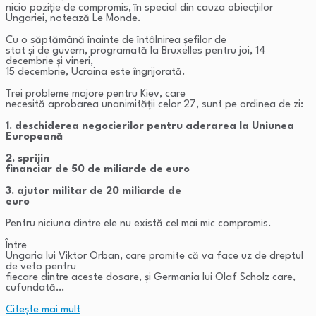
nicio poziție de compromis, în special din cauza obiecțiilor
Ungariei, notează Le Monde.
Cu o săptămână înainte de întâlnirea șefilor de
stat și de guvern, programată la Bruxelles pentru joi, 14
decembrie și vineri,
15 decembrie, Ucraina este îngrijorată.
Trei probleme majore pentru Kiev, care
necesită aprobarea unanimității celor 27, sunt pe ordinea de zi:
1. deschiderea negocierilor pentru aderarea la Uniunea
Europeană
2. sprijin
financiar de 50 de miliarde de euro
3. ajutor militar de 20 miliarde de
euro
Pentru niciuna dintre ele nu există cel mai mic compromis.
Între
Ungaria lui Viktor Orban, care promite că va face uz de dreptul
de veto pentru
fiecare dintre aceste dosare, și Germania lui Olaf Scholz care,
cufundată…
Citeşte mai mult