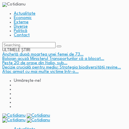
Actualitate
Economic
Externe
Diverse
Politică
Contact
Search
for:
ULTIMELE ȘTIRI
Anchetă după moartea unei femei de 73…
Bolojan acuză Ministerul Transporturilor că a blocat…
Peste 20 de orașe din Italia, sub…
Decizie crucială pentru mediu: Strategia biodiversității revine…
Atac armat cu mai multe victime într-o…
Urmărește-ne!