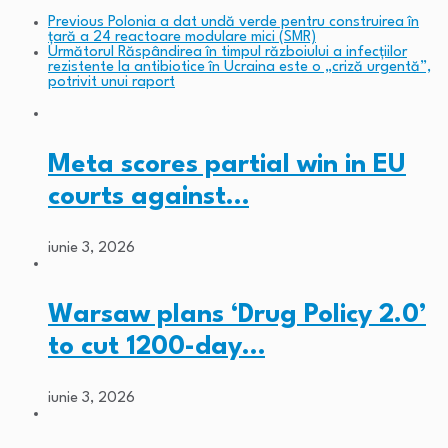
Previous
Polonia a dat undă verde pentru construirea în
țară a 24 reactoare modulare mici (SMR)
Următorul
Răspândirea în timpul războiului a infecțiilor
rezistente la antibiotice în Ucraina este o „criză urgentă”,
potrivit unui raport
Meta scores partial win in EU
courts against…
iunie 3, 2026
Warsaw plans ‘Drug Policy 2.0’
to cut 1200-day…
iunie 3, 2026