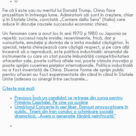
0
Fie că îi este sau nu meritul lui Donald Trump, China face
prozelitism în întreaga lume. Admiratorii săi sunt în creștere, chiar
și în Statele Unite, constată „Corriere della Sera” (Italia) care
aduce în discuție cauzele succesului economic chinez.
Un fenomen care a avut loc în anii 1970 și 1980 cu Japonia se
repetă: succesul naște invidie, resentimente, frică, dar și
curiozitate, emulație și dorința de a imita modelul câștigător. În
special, rețeta chinezească care câștigă respect, și pe care alții
încearcă să o reproducă, este politica industrială: arsenalul de
instrumente cu care un stat poate îmbunătăți competitivitatea
afacerilor sale, poate cultiva altele noi, poate stimula inovația și
poate sprijini cucerirea piețelor internaționale. Politica industrială
nu a fost inventată de China. Diverse forme de sprijin public
pentru afaceri au fost experimentate din când în când în Statele
Unite (adesea cu sinergii între sectoarele…
Citeşte mai mult
Previous
Încă un candidat se retrage din cursa pentru
Primăria Capitalei. Pe cine va susține
Următorul
Concerte în aer liber. Dansuri provocatoare în
public. Tinerii din Iran conduc o schimbare socială
dramatică: „Avem o generație tânără neînfricată”