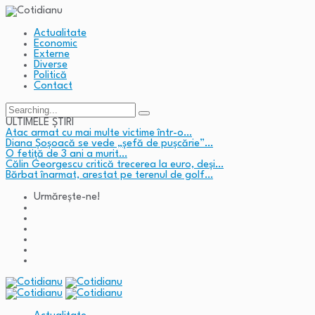
Actualitate
Economic
Externe
Diverse
Politică
Contact
Search
for:
ULTIMELE ȘTIRI
Atac armat cu mai multe victime într-o…
Diana Șoșoacă se vede „șefă de pușcărie”…
O fetiță de 3 ani a murit…
Călin Georgescu critică trecerea la euro, deși…
Bărbat înarmat, arestat pe terenul de golf…
Urmărește-ne!