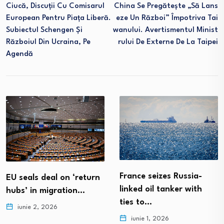
Ciucă, Discuții Cu Comisarul
China Se Pregătește „să Lans
European Pentru Piața Liberă.
Eze Un Război” Împotriva Tai
Subiectul Schengen Și
Wanului. Avertismentul Minist
Războiul Din Ucraina, Pe
Rului De Externe De La Taipei
Agendă
France seizes Russia-
 on ‘return
US, Iran exc
linked oil tanker with
ration…
as negotiati
ties to…
iunie 1, 202
iunie 1, 2026