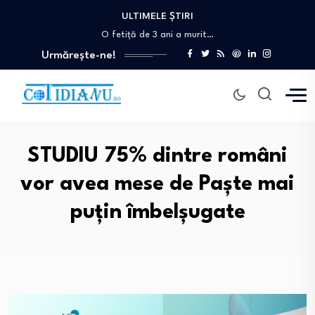
ULTIMELE ȘTIRI
Diana Șoșoacă se vede „șefă de pușcărie”…
O fetiță de 3 ani a murit…
Peste 20 de orașe din Italia, sub…
Urmărește-ne!
Decizie crucială pentru mediu: Strategia biodiversității revine…
Atac armat cu mai multe victime într-o…
Diana Șoșoacă se vede „șefă de pușcărie”…
O fetiță de 3 ani a murit…
STUDIU 75% dintre români
vor avea mese de Paște mai
puțin îmbelșugate