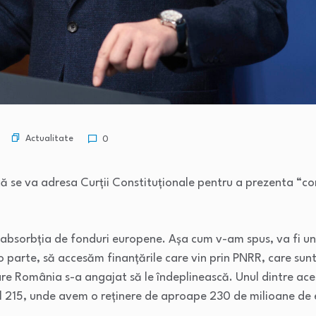
Actualitate
0
 că se va adresa Curții Constituționale pentru a prezenta “co
absorbția de fonduri europene. Așa cum v-am spus, va fi un
o parte, să accesăm finanțările care vin prin PNRR, care sun
re România s-a angajat să le îndeplinească. Unul dintre aces
nul 215, unde avem o reținere de aproape 230 de milioane de 