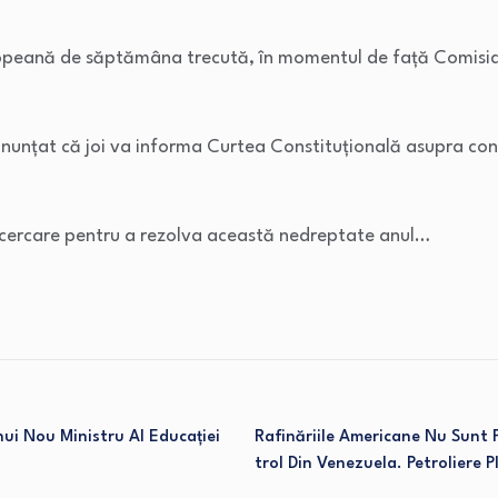
uropeană de săptămâna trecută, în momentul de față Comisia
a anunțat că joi va informa Curtea Constituțională asupra co
încercare pentru a rezolva această nedreptate anul…
ui Nou Ministru Al Educației
Rafinăriile Americane Nu Sunt P
Trol Din Venezuela. Petroliere Pl