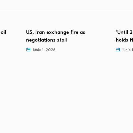
 Iran exchange fire as
‘Until 2027 and beyo
otiations stall
holds firm amid…
iunie 1, 2026
iunie 1, 2026