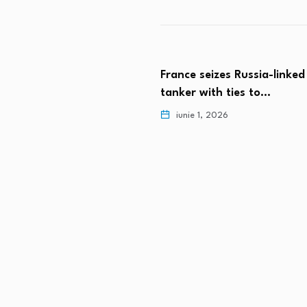
France seizes Russia-linked oil
US,
tanker with ties to…
neg
iunie 1, 2026
n hubs’ in