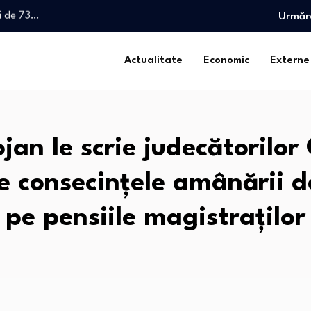
i de 73…
Urmăr
turilor că a blocat…
Actualitate
Economic
Externe
tegia biodiversității revine…
ntr-o…
i de 73…
turilor că a blocat…
ojan le scrie judecătorilor
tegia biodiversității revine…
e consecințele amânării de
ntr-o…
pe pensiile magistraților