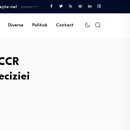
ește-ne!
Diverse
Politică
Contact
 CCR
ciziei