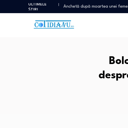
ULTIMELE
Anchetă după moartea unei feme
ȘTIRI
Bolojan acuză Ministerul Transpor
Peste 20 de orașe din Italia, sub…
Decizie crucială pentru mediu: Stra
Atac armat cu mai multe victime î
Anchetă după moartea unei feme
Bolojan acuză Ministerul Transpor
Bol
Peste 20 de orașe din Italia, sub…
Decizie crucială pentru mediu: Stra
despr
Atac armat cu mai multe victime î