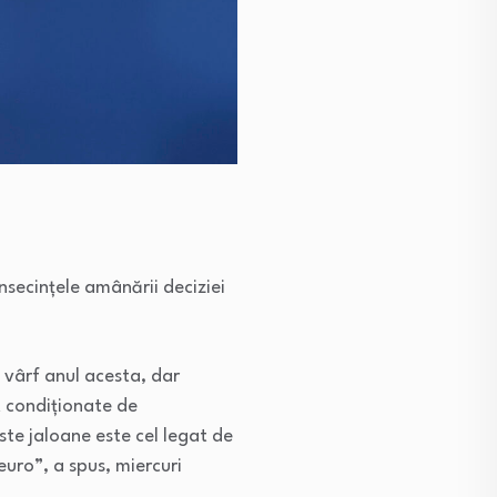
nsecințele amânării deciziei
 vârf anul acesta, dar
t condiționate de
te jaloane este cel legat de
euro”, a spus, miercuri