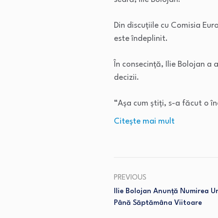
Din discuțiile cu Comisia E
este îndeplinit.
În consecință, Ilie Bolojan 
decizii.
“Așa cum știți, s-a făcut o 
Citeşte mai mult
PREVIOUS
Ilie Bolojan Anunță Numirea Un
Până Săptămâna Viitoare