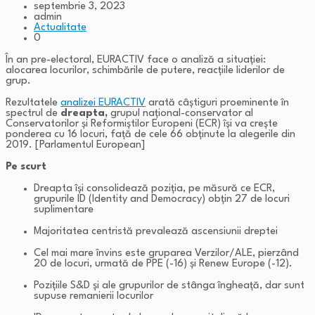
septembrie 3, 2023
admin
Actualitate
0
În an pre-electoral, EURACTIV face o analiză a situației:
alocarea locurilor, schimbările de putere, reacțiile liderilor de
grup.
Rezultatele
analizei EURACTIV
arată câștiguri proeminente în
spectrul de
dreapta,
grupul național-conservator al
Conservatorilor și Reformiștilor Europeni (ECR) își va crește
ponderea cu 16 locuri, față de cele 66 obținute la alegerile din
2019. [Parlamentul European]
Pe scurt
Dreapta își consolidează poziția, pe măsură ce ECR,
grupurile ID (Identity and Democracy) obțin 27 de locuri
suplimentare
Majoritatea centristă prevalează ascensiunii dreptei
Cel mai mare învins este gruparea Verzilor/ALE, pierzând
20 de locuri, urmată de PPE (-16) și Renew Europe (-12).
Pozițiile S&D și ale grupurilor de stânga îngheață, dar sunt
supuse remanierii locurilor