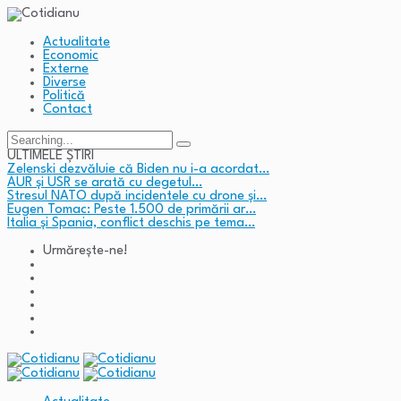
Actualitate
Economic
Externe
Diverse
Politică
Contact
Search
for:
ULTIMELE ȘTIRI
Zelenski dezvăluie că Biden nu i-a acordat…
AUR și USR se arată cu degetul…
Stresul NATO după incidentele cu drone și…
Eugen Tomac: Peste 1.500 de primării ar…
Italia și Spania, conflict deschis pe tema…
Urmărește-ne!