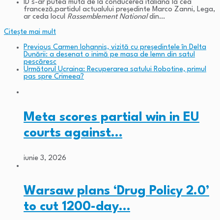
ID s-ar putea muta de la conducerea italiană la cea
franceză,partidul actualului președinte Marco Zanni, Lega,
ar ceda locul
Rassemblement National
din…
Citeşte mai mult
Previous
Carmen Iohannis, vizită cu președintele în Delta
Dunării: a desenat o inimă pe masa de lemn din satul
pescăresc
Următorul
Ucraina: Recuperarea satului Robotine, primul
pas spre Crimeea?
Meta scores partial win in EU
courts against…
iunie 3, 2026
Warsaw plans ‘Drug Policy 2.0’
to cut 1200-day…