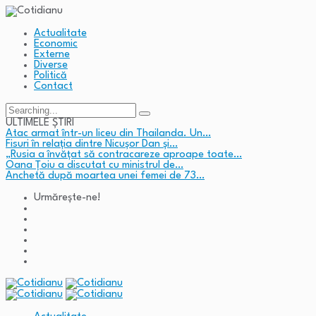
Actualitate
Economic
Externe
Diverse
Politică
Contact
Search
for:
ULTIMELE ȘTIRI
Atac armat într-un liceu din Thailanda. Un…
Fisuri în relația dintre Nicușor Dan și…
„Rusia a învățat să contracareze aproape toate…
Oana Țoiu a discutat cu ministrul de…
Anchetă după moartea unei femei de 73…
Urmărește-ne!