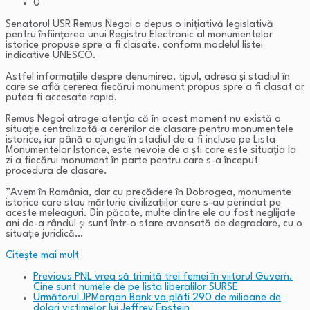
0
Senatorul USR Remus Negoi a depus o inițiativă legislativă
pentru înființarea unui Registru Electronic al monumentelor
istorice propuse spre a fi clasate, conform modelul listei
indicative UNESCO.
Astfel informațiile despre denumirea, tipul, adresa și stadiul în
care se află cererea fiecărui monument propus spre a fi clasat ar
putea fi accesate rapid.
Remus Negoi atrage atenția că în acest moment nu există o
situație centralizată a cererilor de clasare pentru monumentele
istorice, iar până a ajunge în stadiul de a fi incluse pe Lista
Monumentelor Istorice, este nevoie de a ști care este situația la
zi a fiecărui monument în parte pentru care s-a început
procedura de clasare.
”Avem în România, dar cu precădere în Dobrogea, monumente
istorice care stau mărturie civilizațiilor care s-au perindat pe
aceste meleaguri. Din păcate, multe dintre ele au fost neglijate
ani de-a rândul și sunt într-o stare avansată de degradare, cu o
situație juridică…
Citeşte mai mult
Previous
PNL vrea să trimită trei femei în viitorul Guvern.
Cine sunt numele de pe lista liberalilor SURSE
Următorul
JPMorgan Bank va plăti 290 de milioane de
dolari victimelor lui Jeffrey Epstein