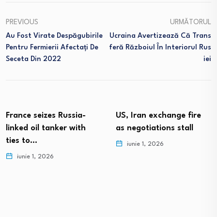
PREVIOUS
URMĂTORUL
Au Fost Virate Despăgubirile
Ucraina Avertizează Că Trans
Pentru Fermierii Afectați De
Feră Războiul În Interiorul Rus
Seceta Din 2022
Iei
France seizes Russia-
US, Iran exchange fire
linked oil tanker with
as negotiations stall
ties to…
iunie 1, 2026
iunie 1, 2026