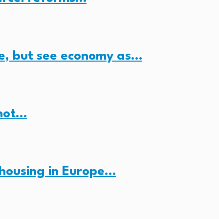
e, but see economy as…
 not…
housing in Europe…