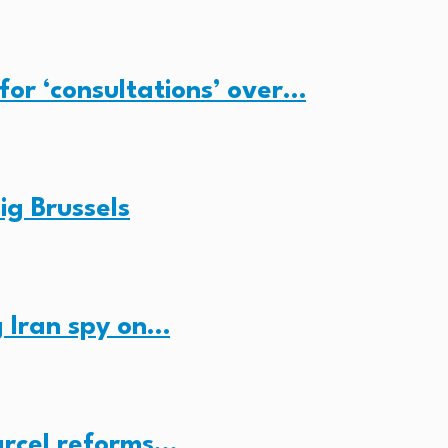
for ‘consultations’ over…
ig Brussels
 Iran spy on…
arcel reforms…