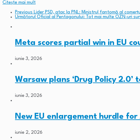
Citeşte mai mult
Previous
Lider PSD, atac la PNL: Ministrul fantomă al comerțul
Următorul
Oficial al Pentagonului: Tot mai multe OZN-uri sun
Meta scores partial win in EU c
iunie 3, 2026
Warsaw plans ‘Drug Policy 2.0’ 
iunie 3, 2026
New EU enlargement hurdle for
iunie 2, 2026