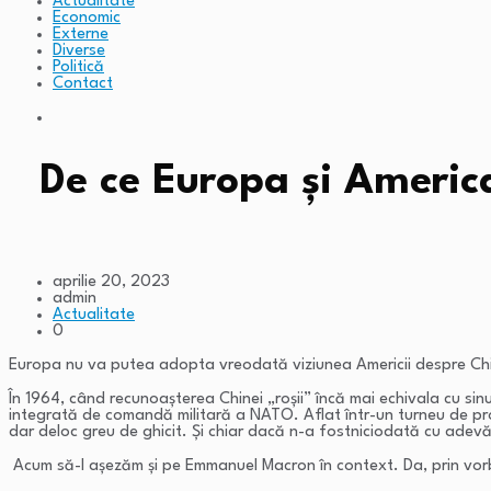
Actualitate
Economic
Externe
Diverse
Politică
Contact
De ce Europa și America
aprilie 20, 2023
admin
Actualitate
0
Europa nu va putea adopta vreodată viziunea Americii despre China,
În 1964, când recunoașterea Chinei „roșii” încă mai echivala cu sin
integrată de comandă militară a NATO. Aflat într-un turneu de prop
dar deloc greu de ghicit. Și chiar dacă n-a fostniciodată cu adevăra
Acum să-l așezăm și pe Emmanuel Macron în context. Da, prin vorbă