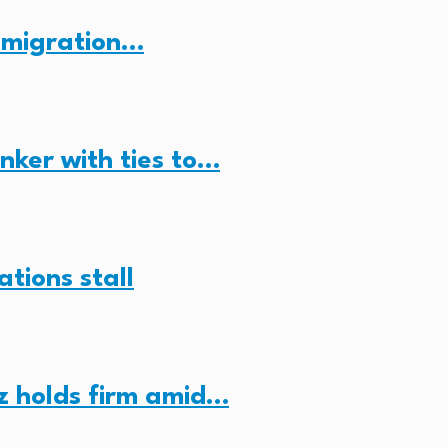
n migration…
anker with ties to…
ations stall
z holds firm amid…