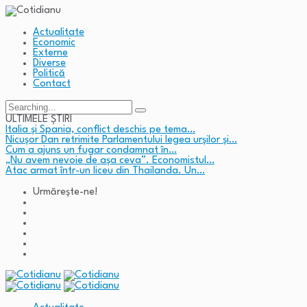
Actualitate
Economic
Externe
Diverse
Politică
Contact
Search
for:
ULTIMELE ȘTIRI
Italia și Spania, conflict deschis pe tema…
Nicușor Dan retrimite Parlamentului legea urșilor și…
Cum a ajuns un fugar condamnat în…
„Nu avem nevoie de așa ceva”. Economistul…
Atac armat într-un liceu din Thailanda. Un…
Urmărește-ne!