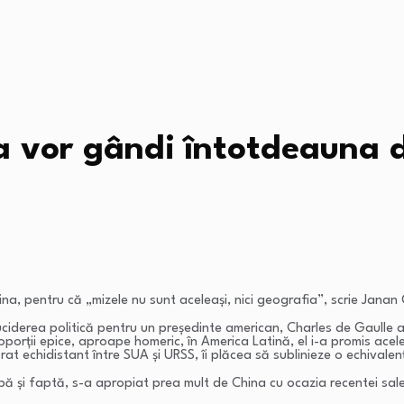
 vor gândi întotdeauna di
 pentru că „mizele nu sunt aceleași, nici geografia”, scrie Janan G
uciderea politică pentru un președinte american, Charles de Gaulle a 
orții epice, aproape homeric, în America Latină, el i-a promis acel
t echidistant între SUA și URSS, îi plăcea să sublinieze o echivalenț
 și faptă, s-a apropiat prea mult de China cu ocazia recentei sale