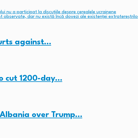
ui nu a participat la discuțiile despre cerealele ucrainene
t observate, dar nu există încă dovezi ale existenței extratereștrilo
ourts against…
to cut 1200-day…
 Albania over Trump…