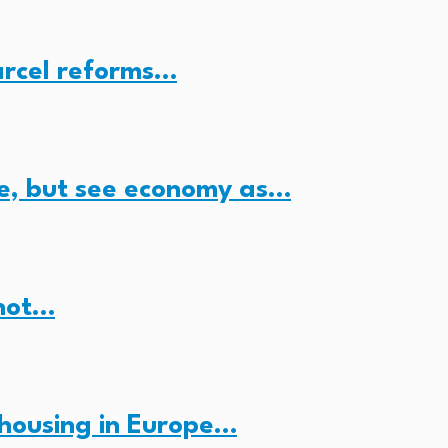
arcel reforms…
e, but see economy as…
 not…
housing in Europe…