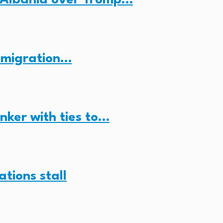
n migration…
anker with ties to…
ations stall