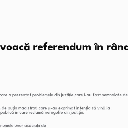
voacă referendum în rând
care a prezentat problemele din justiție care i-au fost semnalate d
 de puțin magistrați care și-au exprimat intenția să vină la
blică în care reclamă neregulile din justiție.
 numele unor asociații de