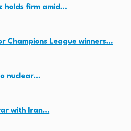
z holds firm amid…
for Champions League winners…
no nuclear…
ar with Iran…