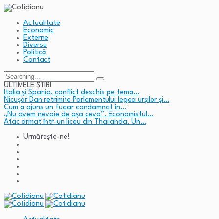
Actualitate
Economic
Externe
Diverse
Politică
Contact
Search
for:
ULTIMELE ȘTIRI
Italia și Spania, conflict deschis pe tema…
Nicușor Dan retrimite Parlamentului legea urșilor și…
Cum a ajuns un fugar condamnat în…
„Nu avem nevoie de așa ceva”. Economistul…
Atac armat într-un liceu din Thailanda. Un…
Urmărește-ne!