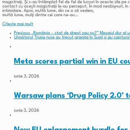
magistrați. Și s-au întâmplat fel de fel de lucruri în aceste zile pe 
contact cu acești magistrații le-au perceput. În mod neobișnuit, în a
intimidare. Apoi, multă lume, din ce o să vedem,
multă lume, mulți dintre cei care ne-au…
Citeşte mai mult
Previous
„România – stat de drept sau nu?” Mesajul dur al u
Următorul
Trupe ruse au trecut graniţa în Sumî şi au capturat 
Meta scores partial win in EU c
iunie 3, 2026
Warsaw plans ‘Drug Policy 2.0’ 
iunie 3, 2026
New EU enlargement hurdle for