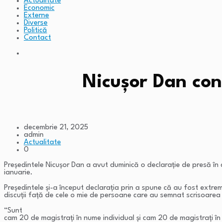
Actualitate
Economic
Externe
Diverse
Politică
Contact
Nicușor Dan con
decembrie 21, 2025
admin
Actualitate
0
Președintele Nicușor Dan a avut duminică o declarație de presă în 
ianuarie.
Președintele și-a început declarația prin a spune că au fost extrem
discuții față de cele o mie de persoane care au semnat scrisoarea pu
“Sunt
cam 20 de magistrați în nume individual și cam 20 de magistrați în