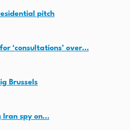
esidential pitch
for ‘consultations’ over…
ig Brussels
 Iran spy on…