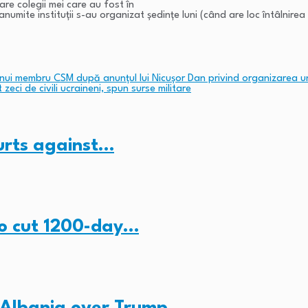
care colegii mei care au fost în
numite instituții s-au organizat ședințe luni (când are loc întâlnirea
nui membru CSM după anunţul lui Nicuşor Dan privind organizarea unu
zeci de civili ucraineni, spun surse militare
ourts against…
to cut 1200-day…
 Albania over Trump…