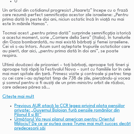
0
Un articol din cotidianul progresist „Haaretz” începe cu o frază
care rezumă perfect semnificația acestor zile israeliene: „Pentru
prima dată în peste doi ani, niciun ostatic încă în viață nu mai
este în mâinile Hamas”.
Tocmai acest „pentru prima dată” surprinde semnificația istorică
a acestui moment, scrie „Corriere della Sera” (Italia). În tunelurile
din Gaza bombardată, nu mai există bărbați și femei israeliene.
Cei vii s-au întors. Acum sunt așteptate trupurile ostaticilor care
au pierit, dar aici, „pentru prima dată în doi ani”, se poate
respira.
Ultimii douăzeci de prizonieri – toți bărbați, aproape toți tineri și
aproape toți răpiți la Festivalul Nova – sunt cu familiile lor în cele
mai mari spitale din țară. Primesc vizite și controale și petrec timp
cu cei care i-au așteptat timp de 738 de zile, pierzându-și vocea
și somnul pentru a fi auziți de un prim-ministru orbit de război,
care adesea părea să…
Citeşte mai mult
Previous
AUR atacă la CCR legea privind plata pensiilor
private: „Guvernul Bolojan fură pensiile românilor din
Pilonul II și III!”
Următorul
Va reuși planul american pentru Orientul
Mijlociu? De ce ar putea avea Trump mai mult succes decât
predecesorii săi