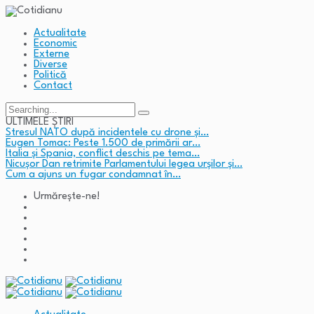
Actualitate
Economic
Externe
Diverse
Politică
Contact
Search
for:
ULTIMELE ȘTIRI
Stresul NATO după incidentele cu drone și…
Eugen Tomac: Peste 1.500 de primării ar…
Italia și Spania, conflict deschis pe tema…
Nicușor Dan retrimite Parlamentului legea urșilor și…
Cum a ajuns un fugar condamnat în…
Urmărește-ne!