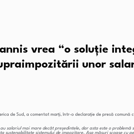
annis vrea “o soluție in
upraimpozitării unor salar
 America de Sud, a comentat marți, într-o declarație de presă comun
 au salariul mai mare decât președintele, dar asta este o problemă s
 sustenabilitate sistemului de impozitare. Așa măsuri scoase cu pen