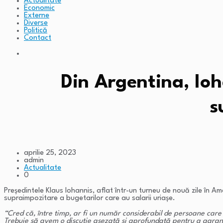
Actualitate
Economic
Externe
Diverse
Politică
Contact
Din Argentina, Ioh
s
aprilie 25, 2023
admin
Actualitate
0
Președintele Klaus Iohannis, aflat într-un turneu de nouă zile în
supraimpozitare a bugetarilor care au salarii uriașe.
“Cred că, între timp, ar fi un număr considerabil de persoane care
Trebuie să avem o discuție așezată și aprofundată pentru a garanta