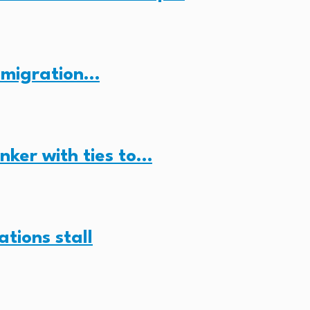
n migration…
anker with ties to…
ations stall