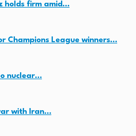
z holds firm amid…
for Champions League winners…
no nuclear…
ar with Iran…