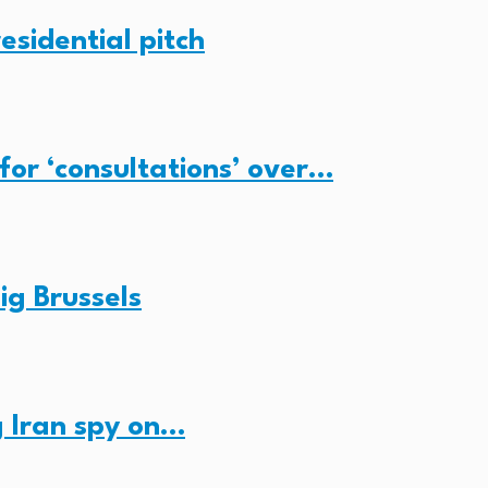
esidential pitch
for ‘consultations’ over…
ig Brussels
 Iran spy on…