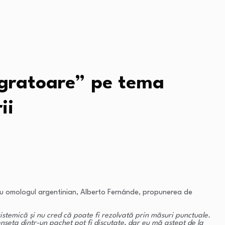
tegratoare” pe tema
ii
ă cu omologul argentinian, Alberto Fernánde, propunerea de
istemică și nu cred că poate fi rezolvată prin măsuri punctuale.
seta dintr-un pachet pot fi discutate, dar eu mă aștept de la