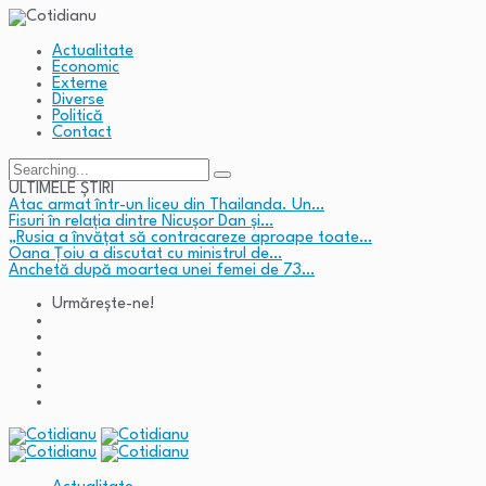
Actualitate
Economic
Externe
Diverse
Politică
Contact
Search
for:
ULTIMELE ȘTIRI
Atac armat într-un liceu din Thailanda. Un…
Fisuri în relația dintre Nicușor Dan și…
„Rusia a învățat să contracareze aproape toate…
Oana Țoiu a discutat cu ministrul de…
Anchetă după moartea unei femei de 73…
Urmărește-ne!