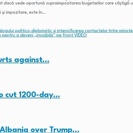
bat dacă vede oportună supraimpozitarea bugetarilor care câștigă un
 și impozitare, este în…
ogului politico-diplomatic și intensificarea contactelor între ministe
n pentru a deveni „invizibilă” pe front VIDEO
ourts against…
to cut 1200-day…
 Albania over Trump…