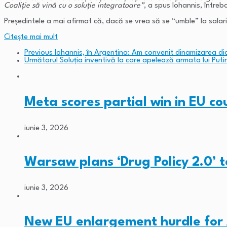
Coaliție să vină cu o soluție integratoare”
, a spus Iohannis, între
Președintele a mai afirmat că, dacă se vrea să se “umble” la salarii
Citeşte mai mult
Previous
Iohannis, în Argentina: Am convenit dinamizarea dial
Următorul
Soluția inventivă la care apelează armata lui Puti
Meta scores partial win in EU c
iunie 3, 2026
Warsaw plans ‘Drug Policy 2.0’ 
iunie 3, 2026
New EU enlargement hurdle for