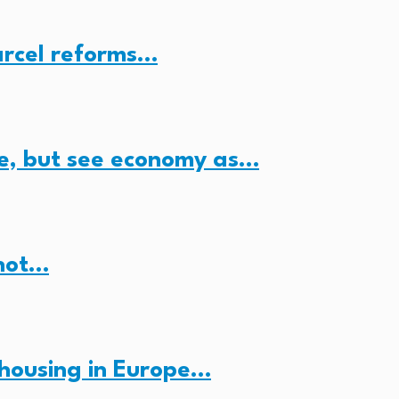
arcel reforms…
e, but see economy as…
 not…
housing in Europe…