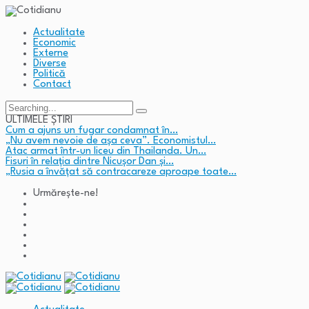
Actualitate
Economic
Externe
Diverse
Politică
Contact
Search
for:
ULTIMELE ȘTIRI
Cum a ajuns un fugar condamnat în…
„Nu avem nevoie de așa ceva”. Economistul…
Atac armat într-un liceu din Thailanda. Un…
Fisuri în relația dintre Nicușor Dan și…
„Rusia a învățat să contracareze aproape toate…
Urmărește-ne!