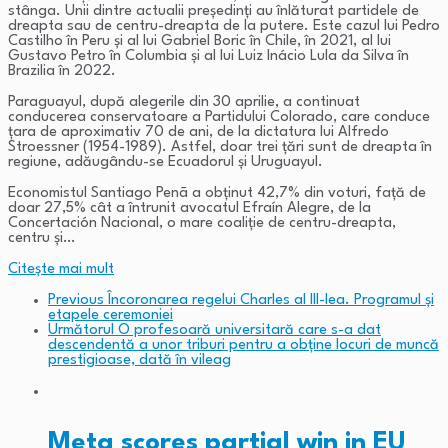
stânga. Unii dintre actualii președinți au înlăturat partidele de
dreapta sau de centru-dreapta de la putere. Este cazul lui Pedro
Castilho în Peru și al lui Gabriel Boric în Chile, în 2021, al lui
Gustavo Petro în Columbia și al lui Luiz Inácio Lula da Silva în
Brazilia în 2022.
Paraguayul, după alegerile din 30 aprilie, a continuat
conducerea conservatoare a Partidului Colorado, care conduce
țara de aproximativ 70 de ani, de la dictatura lui Alfredo
Stroessner (1954-1989). Astfel, doar trei țări sunt de dreapta în
regiune, adăugându-se Ecuadorul și Uruguayul.
Economistul Santiago Penã a obținut 42,7% din voturi, față de
doar 27,5% cât a întrunit avocatul Efraín Alegre, de la
Concertación Nacional, o mare coaliție de centru-dreapta,
centru și…
Citeşte mai mult
Previous
Încoronarea regelui Charles al III-lea. Programul și
etapele ceremoniei
Următorul
O profesoară universitară care s-a dat
descendentă a unor triburi pentru a obține locuri de muncă
prestigioase, dată în vileag
Meta scores partial win in EU