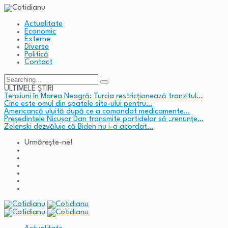
Actualitate
Economic
Externe
Diverse
Politică
Contact
Search
for:
ULTIMELE ȘTIRI
Tensiuni în Marea Neagră: Turcia restricționează tranzitul…
Cine este omul din spatele site-ului pentru…
Americancă uluită după ce a comandat medicamente…
Președintele Nicușor Dan transmite partidelor să „renunțe…
Zelenski dezvăluie că Biden nu i-a acordat…
Urmărește-ne!