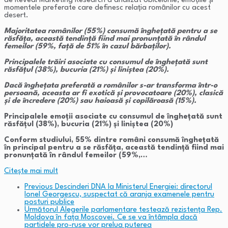
de Reveal Marketing Research a analizat obiceiurile, emoțiile și
momentele preferate care definesc relația românilor cu acest
desert.
Majoritatea românilor (55%) consumă înghețată pentru a se
răsfăța, această tendință fiind mai pronunțată în rândul
femeilor (59%, față de 51% în cazul bărbaților).
Principalele trăiri asociate cu consumul de înghețată sunt
răsfățul (38%), bucuria (21%) și liniștea (20%).
Dacă înghețata preferată a românilor s-ar transforma într-o
persoană, aceasta ar fi exotică și provocatoare (20%), clasică
și de încredere (20%) sau haioasă și copilăroasă (15%).
Principalele emoții asociate cu consumul de înghețată sunt
răsfățul (38%), bucuria (21%) și liniștea (20%)
Conform studiului, 55% dintre români consumă înghețată
în principal pentru a se răsfăța, această tendință fiind mai
pronunțată în rândul femeilor (59%,…
Citeşte mai mult
Previous
Descinderi DNA la Ministerul Energiei: directorul
Ionel Georgescu, suspectat că aranja examenele pentru
posturi publice
Următorul
Alegerile parlamentare testează rezistența Rep.
Moldova în fața Moscovei. Ce se va întâmpla dacă
partidele pro-ruse vor prelua puterea