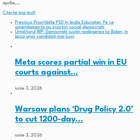
aprilie,…
Citeşte mai mult
Previous
Prioritățile PSD în legile Educației. Pe ce
amendamente au insistat social-democrații
Următorul
WP: Democrații susțin realegerea lui Biden, în
lipsa unor candidați mai buni
Meta scores partial win in EU
courts against…
iunie 3, 2026
Warsaw plans ‘Drug Policy 2.0’
to cut 1200-day…
iunie 3, 2026