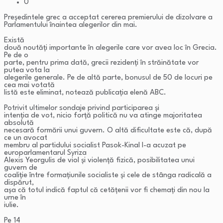
0
Președintele grec a acceptat cererea premierului de dizolvare a
Parlamentului înaintea alegerilor din mai.
Există
două noutăți importante în alegerile care vor avea loc în Grecia.
Pe de o
parte, pentru prima dată, grecii rezidenți în străinătate vor
putea vota la
alegerile generale. Pe de altă parte, bonusul de 50 de locuri pe
cea mai votată
listă este eliminat, notează publicația elenă ABC.
Potrivit ultimelor sondaje privind participarea și
intenția de vot, nicio forță politică nu va atinge majoritatea
absolută
necesară formării unui guvern. O altă dificultate este că, după
ce un avocat
membru al partidului socialist Pasok-Kinal l-a acuzat pe
europarlamentarul Syriza
Alexis Yeorgulis de viol și violență fizică, posibilitatea unui
guvern de
coaliție între formațiunile socialiste și cele de stânga radicală a
dispărut,
așa că totul indică faptul că cetățenii vor fi chemați din nou la
urne în
iulie.
Pe 14