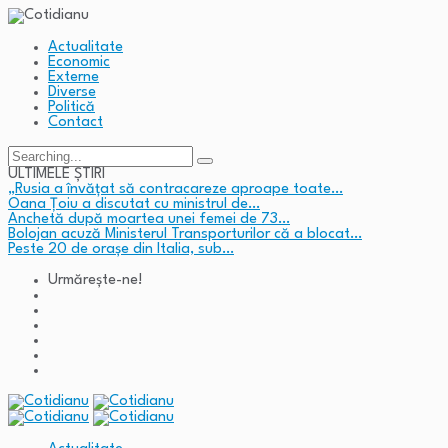
Actualitate
Economic
Externe
Diverse
Politică
Contact
Search
for:
ULTIMELE ȘTIRI
„Rusia a învățat să contracareze aproape toate…
Oana Țoiu a discutat cu ministrul de…
Anchetă după moartea unei femei de 73…
Bolojan acuză Ministerul Transporturilor că a blocat…
Peste 20 de orașe din Italia, sub…
Urmărește-ne!