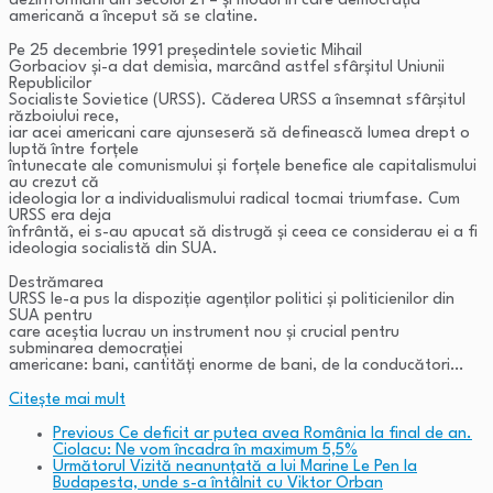
dezinformării din secolul 21 – și modul în care democrația
americană a început să se clatine.
Pe 25 decembrie 1991 președintele sovietic Mihail
Gorbaciov și-a dat demisia, marcând astfel sfârșitul Uniunii
Republicilor
Socialiste Sovietice (URSS). Căderea URSS a însemnat sfârșitul
războiului rece,
iar acei americani care ajunseseră să definească lumea drept o
luptă între forțele
întunecate ale comunismului și forțele benefice ale capitalismului
au crezut că
ideologia lor a individualismului radical tocmai triumfase. Cum
URSS era deja
înfrântă, ei s-au apucat să distrugă și ceea ce considerau ei a fi
ideologia socialistă din SUA.
Destrămarea
URSS le-a pus la dispoziție agenților politici și politicienilor din
SUA pentru
care aceștia lucrau un instrument nou și crucial pentru
subminarea democrației
americane: bani, cantități enorme de bani, de la conducători…
Citeşte mai mult
Previous
Ce deficit ar putea avea România la final de an.
Ciolacu: Ne vom încadra în maximum 5,5%
Următorul
Vizită neanunţată a lui Marine Le Pen la
Budapesta, unde s-a întâlnit cu Viktor Orban