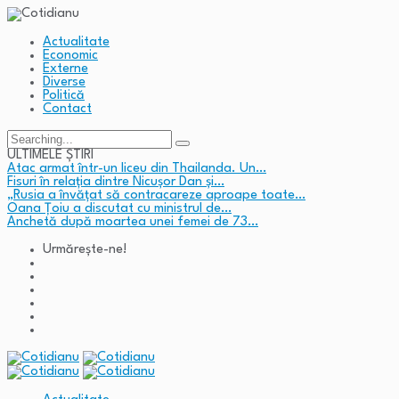
Actualitate
Economic
Externe
Diverse
Politică
Contact
Search
for:
ULTIMELE ȘTIRI
Atac armat într-un liceu din Thailanda. Un…
Fisuri în relația dintre Nicușor Dan și…
„Rusia a învățat să contracareze aproape toate…
Oana Țoiu a discutat cu ministrul de…
Anchetă după moartea unei femei de 73…
Urmărește-ne!