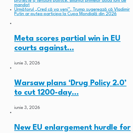
proteste și tensiuni politice. Bilanțul primelor două luni de
mandat
Următorul
„Cred că va veni”. Trump sugerează că Vladimir
Putin ar putea participa la Cupa Mondială din 2026
Meta scores partial win in EU
courts against…
iunie 3, 2026
Warsaw plans ‘Drug Policy 2.0’
to cut 1200-day…
iunie 3, 2026
New EU enlargement hurdle for