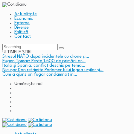
Actualitate
Economic
Externe
Diverse
Politică
Contact
Search
for:
ULTIMELE ȘTIRI
Stresul NATO după incidentele cu drone și…
Eugen Tomac: Peste 1.500 de primării ar…
Italia și Spania, conflict deschis pe tema…
Nicușor Dan retrimite Parlamentului legea urșilor și…
Cum a ajuns un fugar condamnat în…
Urmărește-ne!