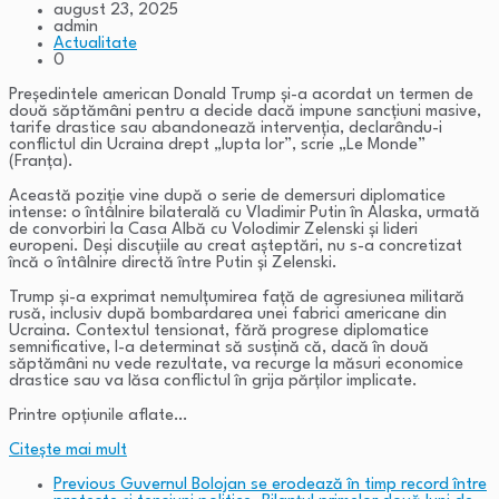
august 23, 2025
admin
Actualitate
0
Președintele american Donald Trump și-a acordat un termen de
două săptămâni pentru a decide dacă impune sancțiuni masive,
tarife drastice sau abandonează intervenția, declarându-i
conflictul din Ucraina drept „lupta lor”, scrie „Le Monde”
(Franța).
Această poziție vine după o serie de demersuri diplomatice
intense: o întâlnire bilaterală cu Vladimir Putin în Alaska, urmată
de convorbiri la Casa Albă cu Volodimir Zelenski și lideri
europeni. Deși discuțiile au creat așteptări, nu s-a concretizat
încă o întâlnire directă între Putin și Zelenski.
Trump și-a exprimat nemulțumirea față de agresiunea militară
rusă, inclusiv după bombardarea unei fabrici americane din
Ucraina. Contextul tensionat, fără progrese diplomatice
semnificative, l-a determinat să susțină că, dacă în două
săptămâni nu vede rezultate, va recurge la măsuri economice
drastice sau va lăsa conflictul în grija părților implicate.
Printre opțiunile aflate…
Citeşte mai mult
Previous
Guvernul Bolojan se erodează în timp record între