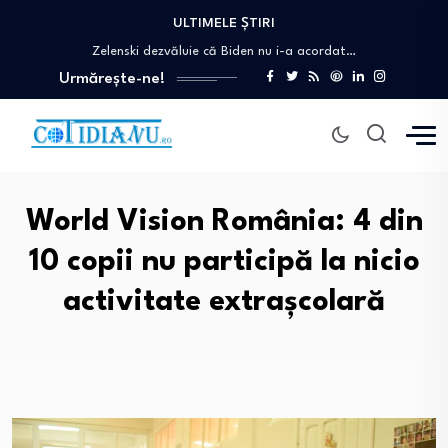
ULTIMELE ȘTIRI
Președintele Nicușor Dan transmite partidelor să „renunțe…
Zelenski dezvăluie că Biden nu i-a acordat…
Tensiuni în Marea Neagră: Turcia restricționează tranzitul…
Urmărește-ne!
Cine este omul din spatele site-ului pentru…
Americancă uluită după ce a comandat medicamente…
Președintele Nicușor Dan transmite partidelor să „renunțe…
Zelenski dezvăluie că Biden nu i-a acordat…
World Vision România: 4 din
10 copii nu participă la nicio
activitate extrașcolară