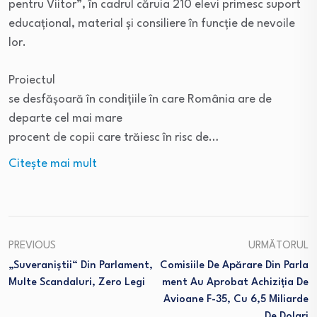
pentru Viitor”, în cadrul căruia 210 elevi primesc suport
educațional, material și consiliere în funcție de nevoile
lor.
Proiectul
se desfășoară în condițiile în care România are de
departe cel mai mare
procent de copii care trăiesc în risc de…
Citeşte mai mult
PREVIOUS
URMĂTORUL
„Suveraniștii“ Din Parlament,
Comisiile De Apărare Din Parla
Multe Scandaluri, Zero Legi
Ment Au Aprobat Achiziția De
Avioane F-35, Cu 6,5 Miliarde
De Dolari