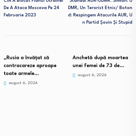
CIA A Blocat Planul Ucrainei
Scandal AUR-UDMR. Simion: U
De A Ataca Moscova Pe 24
DMR, Un Terorist Etnic/ Boton
Februarie 2023
D: Respingem Atacurile AUR, U
N Partid Șovin Și Stupid
„Rusia a învățat să
Anchetă după moartea
contracareze aproape
unei femei de 73 de…
toate armele…
august 6, 2026
august 6, 2026