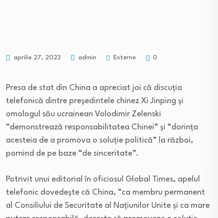
Externe
aprilie 27, 2023
admin
0
Presa de stat din China a apreciat joi că discuţia
telefonică dintre preşedintele chinez Xi Jinping şi
omologul său ucrainean Volodimir Zelenski
“demonstrează responsabilitatea Chinei” şi “dorinţa
acesteia de a promova o soluţie politică” la război,
pornind de pe baze “de sinceritate”.
Potrivit unui editorial în oficiosul Global Times, apelul
telefonic dovedeşte că China, “ca membru permanent
al Consiliului de Securitate al Naţiunilor Unite şi ca mare