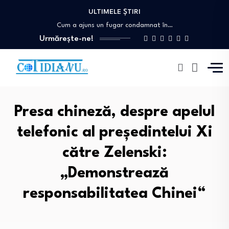
Nicușor Dan retrimite Parlamentului legea urșilor și…
ULTIMELE ȘTIRI
Cum a ajuns un fugar condamnat în…
Stresul NATO după incidentele cu drone și…
Urmărește-ne!
Eugen Tomac: Peste 1.500 de primării ar…
Italia și Spania, conflict deschis pe tema…
Nicușor Dan retrimite Parlamentului legea urșilor și…
Cum a ajuns un fugar condamnat în…
Presa chineză, despre apelul
telefonic al președintelui Xi
către Zelenski:
„Demonstrează
responsabilitatea Chinei“