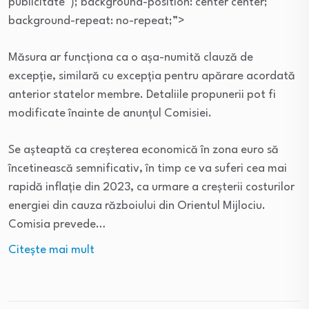
publicitate
“); background-position: center center;
background-repeat: no-repeat;”>
Măsura ar funcționa ca o așa-numită clauză de
excepție, similară cu excepția pentru apărare acordată
anterior statelor membre. Detaliile propunerii pot fi
modificate înainte de anunțul Comisiei.
Se așteaptă ca creșterea economică în zona euro să
încetinească semnificativ, în timp ce va suferi cea mai
rapidă inflație din 2023, ca urmare a creșterii costurilor
energiei din cauza războiului din Orientul Mijlociu.
Comisia prevede…
Citeşte mai mult