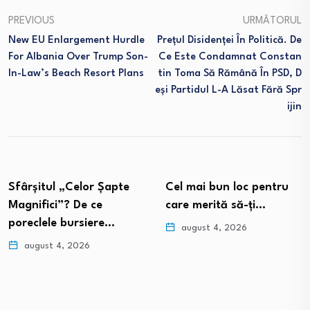
PREVIOUS
URMĂTORUL
New EU Enlargement Hurdle
Prețul Disidenței În Politică. De
For Albania Over Trump Son-
Ce Este Condamnat Constan
In-Law’s Beach Resort Plans
Tin Toma Să Rămână În PSD, D
Eși Partidul L-A Lăsat Fără Spr
Ijin
Sfârșitul „Celor Șapte
Cel mai bun loc pentru
Magnifici”? De ce
care merită să-ți…
poreclele bursiere…
august 4, 2026
august 4, 2026