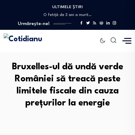
Diana Șoșoacă se vede „șefă de pușcărie”…
ULTIMELE ȘTIRI
O fetiță de 3 ani a murit…
Peste 20 de orașe din Italia, sub…
Urmărește-ne!
Decizie crucială pentru mediu: Strategia biodiversității revine…
Atac armat cu mai multe victime într-o…
Diana Șoșoacă se vede „șefă de pușcărie”…
O fetiță de 3 ani a murit…
Bruxelles-ul dă undă verde
României să treacă peste
limitele fiscale din cauza
prețurilor la energie