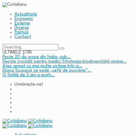
Actualitate
Economic
Externe
Diverse
Politică
Contact
Search
for:
ULTIMELE ȘTIRI
Peste 20 de orașe din Italia, sub…
Decizie crucială pentru mediu: Strategia biodiversității revine…
Atac armat cu mai multe victime într-o…
Diana Șoșoacă se vede „șefă de pușcărie”…
O fetiță de 3 ani a murit…
Urmărește-ne!