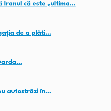
ă Iranul că este „ultima…
gația de a plăti…
 Garda…
Au autostrăzi în…