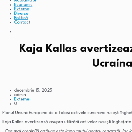
Actualitate
Economic
Externe
Diverse
Politică
Contact
Kaja Kallas avertizeaz
Ucraina
decembrie 15, 2025
admin
Externe
0
Planul Uniunii Europene de a folosi activele suverane rusești înghe
Kaja Kallas avertizează asupra utilizării activelor rusești îngheț
„
Cea mai credibilă opțiune este împrumutul pentru reparații, iar l