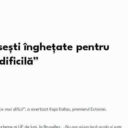
usești înghețate pentru
ificilă”
ce mai dificil”
, a avertizat Kaja Kallas, premierul Estoniei.
externe ai UE de luni, la Bruxelles.
„Nu am ajuns încă acolo și este