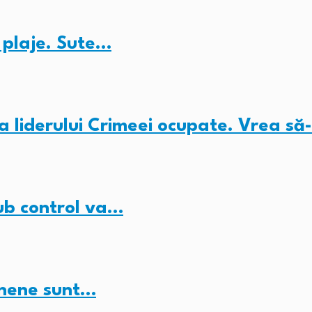
e plaje. Sute…
 liderului Crimeei ocupate. Vrea să
ub control va…
inene sunt…