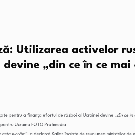
ă: Utilizarea activelor r
 devine „din ce în ce mai d
țate pentru a finanța efortul de război al Ucrainei devine
„din ce în 
ate pentru Ucraina FOTO:Profimedia
a asta lucrăm
”, a declarat Kallas înainte de reuniunea miniștrilor de 