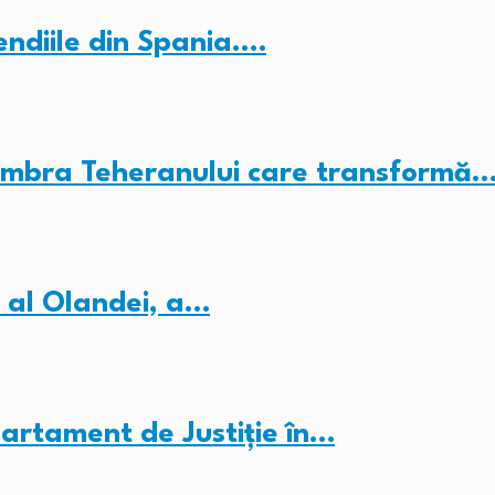
endiile din Spania.…
umbra Teheranului care transformă
 al Olandei, a…
partament de Justiție în…