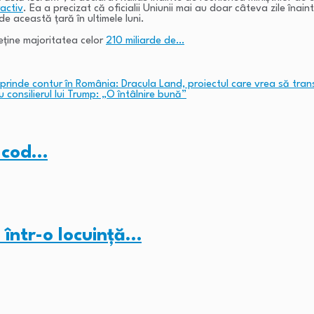
activ
. Ea a precizat că oficialii Uniunii mai au doar câteva zile înain
de această țară în ultimele luni.
deține majoritatea celor
210 miliarde de…
rinde contur în România: Dracula Land, proiectul care vrea să tran
 consilierul lui Trump: „O întâlnire bună”
b cod…
 într-o locuință…