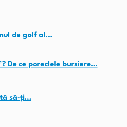
nul de golf al…
”? De ce poreclele bursiere…
tă să-ți…