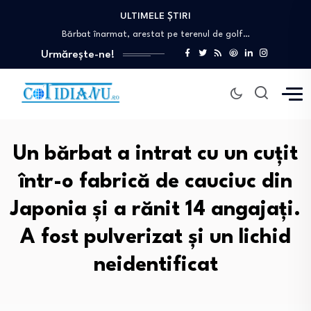
Călin Georgescu critică trecerea la euro, deși…
ULTIMELE ȘTIRI
Bărbat înarmat, arestat pe terenul de golf…
Atac armat cu mai multe victime într-o…
Urmărește-ne!
Diana Șoșoacă se vede „șefă de pușcărie”…
O fetiță de 3 ani a murit…
Călin Georgescu critică trecerea la euro, deși…
Bărbat înarmat, arestat pe terenul de golf…
Un bărbat a intrat cu un cuțit
într-o fabrică de cauciuc din
Japonia și a rănit 14 angajați.
A fost pulverizat și un lichid
neidentificat