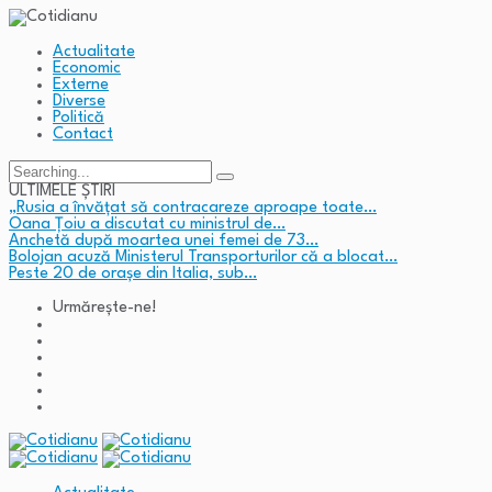
Actualitate
Economic
Externe
Diverse
Politică
Contact
Search
for:
ULTIMELE ȘTIRI
„Rusia a învățat să contracareze aproape toate…
Oana Țoiu a discutat cu ministrul de…
Anchetă după moartea unei femei de 73…
Bolojan acuză Ministerul Transporturilor că a blocat…
Peste 20 de orașe din Italia, sub…
Urmărește-ne!