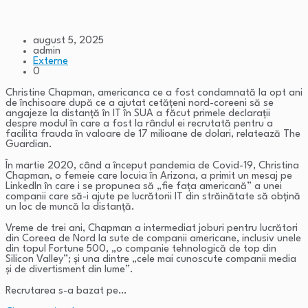
august 5, 2025
admin
Externe
0
Christine Chapman, americanca ce a fost condamnată la opt ani
de închisoare după ce a ajutat cetățeni nord-coreeni să se
angajeze la distanță în IT în SUA a făcut primele declarații
despre modul în care a fost la rândul ei recrutată pentru a
facilita frauda în valoare de 17 milioane de dolari, relatează The
Guardian.
În martie 2020, când a început pandemia de Covid-19, Christina
Chapman, o femeie care locuia în Arizona, a primit un mesaj pe
LinkedIn în care i se propunea să „fie fața americană” a unei
companii care să-i ajute pe lucrătorii IT din străinătate să obțină
un loc de muncă la distanță.
Vreme de trei ani, Chapman a intermediat joburi pentru lucrători
din Coreea de Nord la sute de companii americane, inclusiv unele
din topul Fortune 500, „o companie tehnologică de top din
Silicon Valley”; și una dintre „cele mai cunoscute companii media
și de divertisment din lume”.
Recrutarea s-a bazat pe…