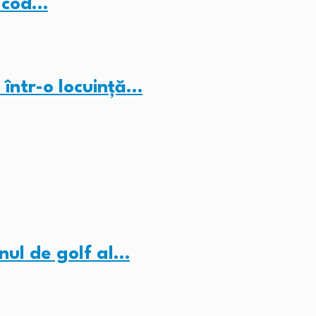
b cod…
 într-o locuință…
nul de golf al…