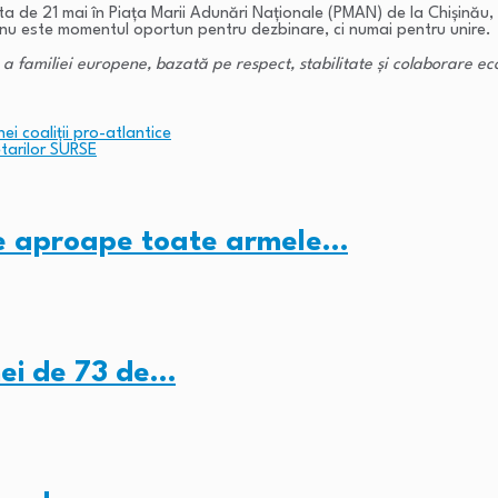
de 21 mai în Piața Marii Adunări Naționale (PMAN) de la Chișinău, i
m nu este momentul oportun pentru dezbinare, ci numai pentru unire.
a familiei europene, bazată pe respect, stabilitate și colaborare 
i coaliții pro-atlantice
etarilor SURSE
ze aproape toate armele…
ei de 73 de…