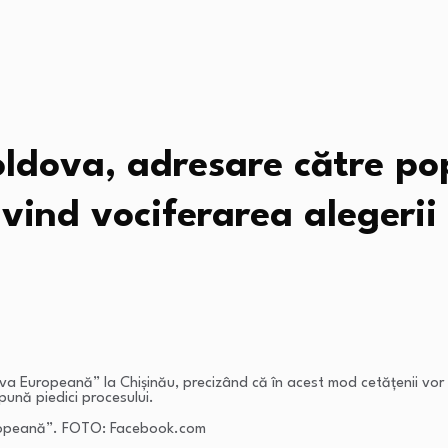
oldova, adresare către p
vind vociferarea alegerii
a Europeană” la Chișinău, precizând că în acest mod cetățenii vor 
pună piedici procesului.
uropeană”. FOTO: Facebook.com