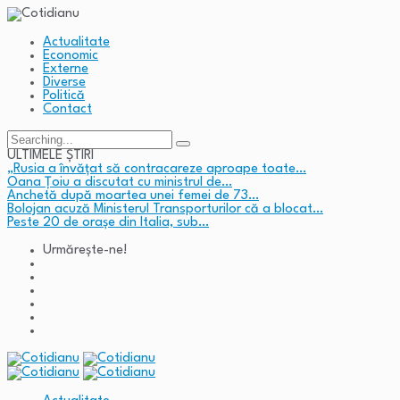
Actualitate
Economic
Externe
Diverse
Politică
Contact
Search
for:
ULTIMELE ȘTIRI
„Rusia a învățat să contracareze aproape toate…
Oana Țoiu a discutat cu ministrul de…
Anchetă după moartea unei femei de 73…
Bolojan acuză Ministerul Transporturilor că a blocat…
Peste 20 de orașe din Italia, sub…
Urmărește-ne!