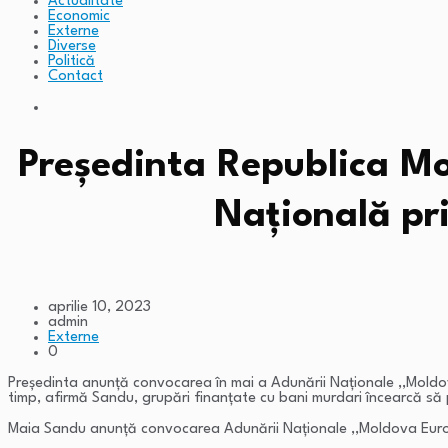
Actualitate
Economic
Externe
Diverse
Politică
Contact
Președinta Republica M
Națională pri
aprilie 10, 2023
admin
Externe
0
Președinta anunță convocarea în mai a Adunării Naționale ,,Moldov
timp, afirmă Sandu, grupări finanțate cu bani murdari încearcă să 
Maia Sandu anunță convocarea Adunării Naționale ,,Moldova E