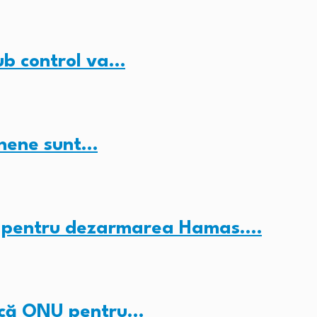
ub control va…
inene sunt…
c” pentru dezarmarea Hamas.…
ducă ONU pentru…