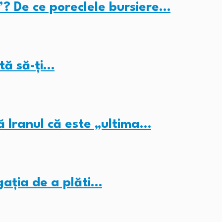
”? De ce poreclele bursiere…
tă să-ți…
ă Iranul că este „ultima…
gația de a plăti…