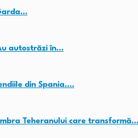
 Garda…
Au autostrăzi în…
endiile din Spania.…
umbra Teheranului care transformă