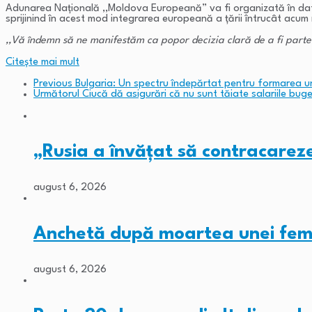
Adunarea Națională ,,Moldova Europeană” va fi organizată în data 
sprijinind în acest mod integrarea europeană a țării întrucât acu
,,
Vă îndemn să ne manifestăm ca popor decizia clară de a fi parte 
Citeşte mai mult
Previous
Bulgaria: Un spectru îndepărtat pentru formarea une
Următorul
Ciucă dă asigurări că nu sunt tăiate salariile bug
„Rusia a învățat să contracare
august 6, 2026
Anchetă după moartea unei fem
august 6, 2026