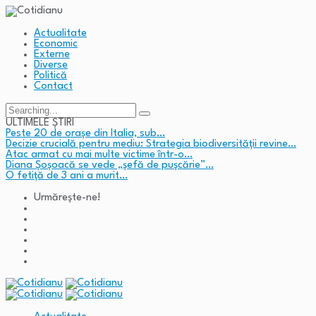
Actualitate
Economic
Externe
Diverse
Politică
Contact
Search
for:
ULTIMELE ȘTIRI
Peste 20 de orașe din Italia, sub…
Decizie crucială pentru mediu: Strategia biodiversității revine…
Atac armat cu mai multe victime într-o…
Diana Șoșoacă se vede „șefă de pușcărie”…
O fetiță de 3 ani a murit…
Urmărește-ne!