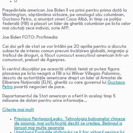
0
Preşedintele american Joe Biden îl va primi pentru prima dată la
Washington, săptămâna viitoare, pe omologul său columbian,
Gustavo Petro, a anunţat vineri Casa Albă, în timp ce poliţia
federală (FBI) a plasat un lider de gherilă columbian pe lista celor
mai căutaţi zece indivizi, scrie AFP.
Joe Biden FOTO: Profimedia
Cei doi şefi de stat se vor întâlni pe 20 aprilie pentru a discuta
subiecte de interes comun precum încălzirea globală, imigraţia şi
traficul de droguri, a făcut cunoscut executivul american într-un
comunicat, preluat de Agerpres.
În centrul discuţiilor pe această ultimă temă ar putea figura
plasarea pe lista neagră a FBI a lui Wilver Villegas-Palomino,
descris de autorităţile americane drept un lider al Armatei de
Eliberare Naţională (ELN), gherilă cu care guvernul lui
Gustavo
Petro
poartă negocieri de pace.
Departamentul de Stat american a oferit în acelaşi timp 5
milioane de dolari pentru orice informaţie…
Citeşte mai mult
Previous
PentagonLeaks. Tehnologia baloanelor chineze
de spionaj, mai sofisticată decât se credea. Beijingul a
lansat mai multe aparate
Următorul
Evoluțiile războiului ce îi fac viitorul nesigur lui