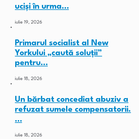
ucişi în urma…
iulie 19, 2026
Primarul socialist al New
Yorkului „caută soluții”
pentru…
iulie 18, 2026
Un bărbat concediat abuziv a
refuzat sumele compensatorii.
…
iulie 18, 2026