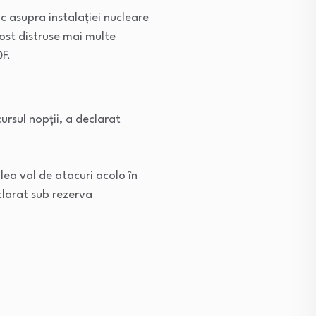
ac asupra instalației nucleare
 fost distruse mai multe
DF.
cursul nopții, a declarat
lea val de atacuri acolo în
eclarat sub rezerva