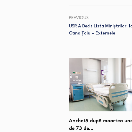
PREVIOUS
USR A Decis Lista Miniștrilor.
Oana Țoiu – Externele
 învățat să contracareze
Anchetă după moartea une
 toate armele…
de 73 de…