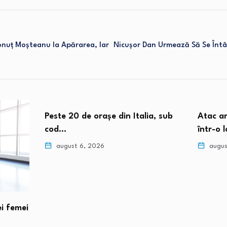
 Ionuț Moșteanu Ia Apărarea, Iar
Nicușor Dan Urmează Să Se Întâl
Peste 20 de orașe din Italia, sub
Atac ar
cod…
într-o 
august 6, 2026
augus
i femei