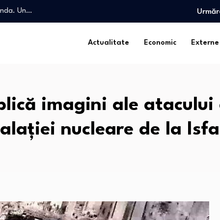
landa. Un…
Urmăr
pe tema…
 legea urșilor și…
 în…
Actualitate
Economic
Externe
conomistul…
landa. Un…
blică imagini ale atacului
talației nucleare de la Isf