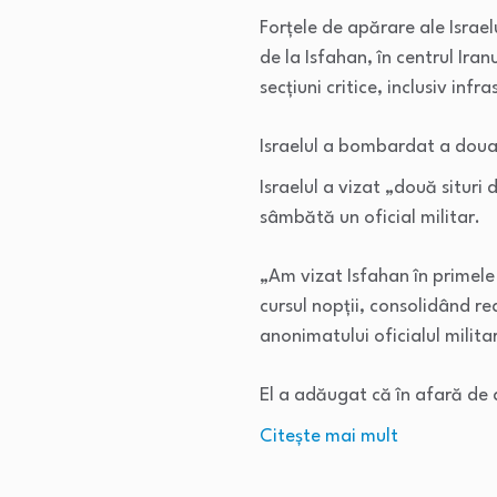
Forțele de apărare ale Israel
de la Isfahan, în centrul Iran
secțiuni critice, inclusiv inf
Israelul a bombardat a doua
Israelul a vizat „două situri 
sâmbătă un oficial militar.
„Am vizat Isfahan în primele
cursul nopții, consolidând re
anonimatului oficialul milita
El a adăugat că în afară de
Citeşte mai mult