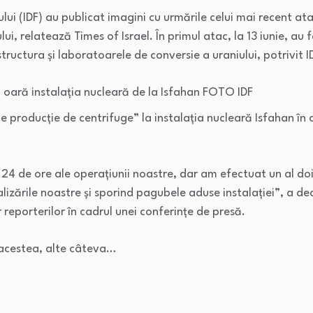
ului (IDF) au publicat imagini cu urmările celui mai recent at
ului, relatează Times of Israel. În primul atac, la 13 iunie, au
rastructura și laboratoarele de conversie a uraniului, potrivit I
 oară instalația nucleară de la Isfahan FOTO IDF
de producție de centrifuge” la instalația nucleară Isfahan în 
 24 de ore ale operațiunii noastre, dar am efectuat un al doi
alizările noastre și sporind pagubele aduse instalației”, a d
r reporterilor în cadrul unei conferințe de presă.
 acestea, alte câteva…