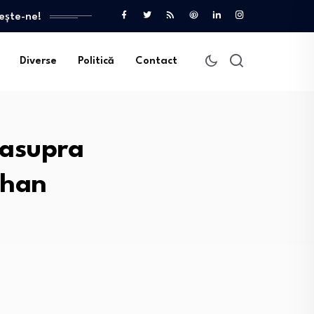
ește-ne!
Diverse
Politică
Contact
 asupra
ahan