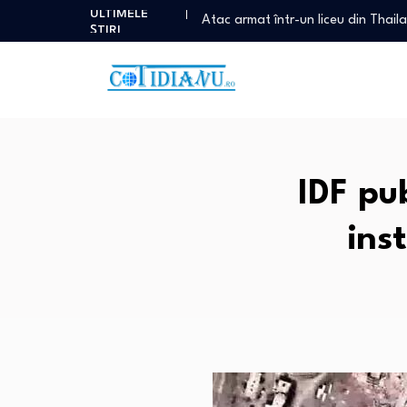
Atac armat într-un liceu din Thai
ULTIMELE
Italia și Spania, conflict deschis 
ȘTIRI
Nicușor Dan retrimite Parlamentului
Cum a ajuns un fugar condamnat
„Nu avem nevoie de așa ceva”. E
Atac armat într-un liceu din Thai
IDF pu
ins