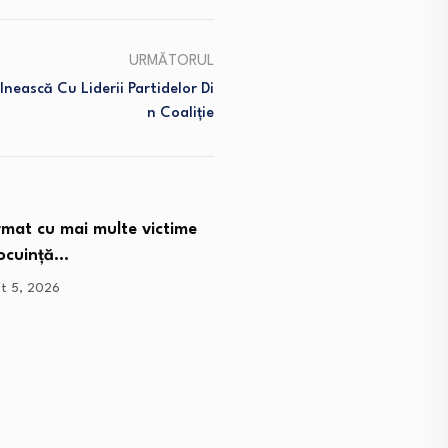
URMĂTORUL
nească Cu Liderii Partidelor Di
N Coaliție
mat cu mai multe victime
locuință…
t 5, 2026
O fetiță de 3 ani a muri
august 5, 2026