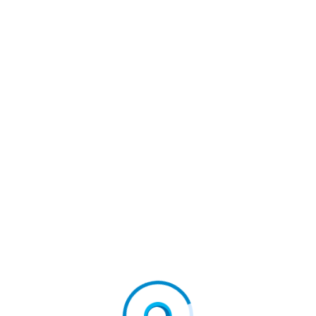
ihaela, Dragostea Mea”, La 15
Plățile Pentru Proiectele Din Te
sescu