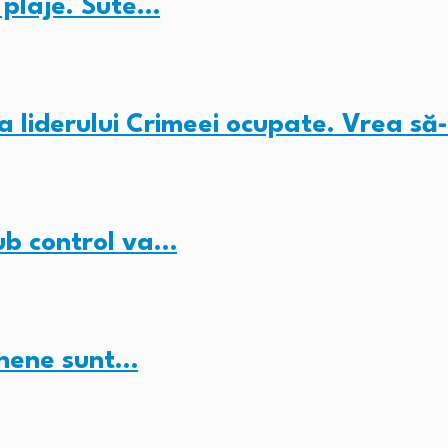
e plaje. Sute…
 liderului Crimeei ocupate. Vrea să
ub control va…
inene sunt…