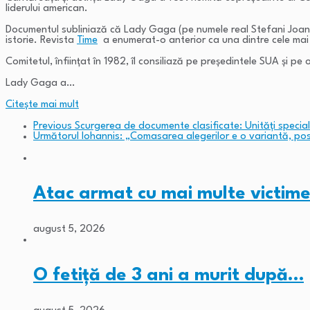
liderului american.
Documentul subliniază că Lady Gaga (pe numele real Stefani Joann
istorie. Revista
Time
a enumerat-o anterior ca una dintre cele mai i
Comitetul, înființat în 1982, îl consiliază pe președintele SUA și pe
Lady Gaga a…
Citeşte mai mult
Previous
Scurgerea de documente clasificate: Unități special
Următorul
Iohannis: „Comasarea alegerilor e o variantă, posib
Atac armat cu mai multe victime
august 5, 2026
O fetiță de 3 ani a murit după…