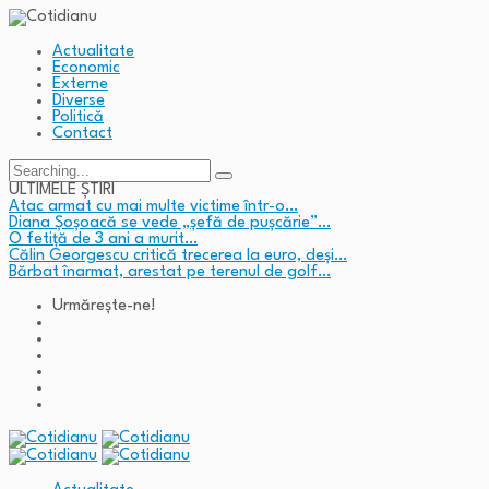
Actualitate
Economic
Externe
Diverse
Politică
Contact
Search
for:
ULTIMELE ȘTIRI
Atac armat cu mai multe victime într-o…
Diana Șoșoacă se vede „șefă de pușcărie”…
O fetiță de 3 ani a murit…
Călin Georgescu critică trecerea la euro, deși…
Bărbat înarmat, arestat pe terenul de golf…
Urmărește-ne!