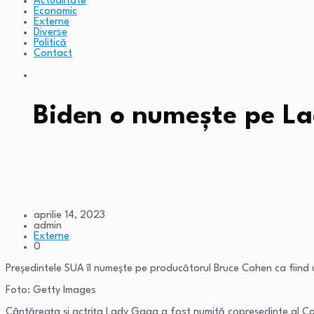
Actualitate
Economic
Externe
Diverse
Politică
Contact
Biden o numește pe La
aprilie 14, 2023
admin
Externe
0
Președintele SUA îl numește pe producătorul Bruce Cohen ca fiind 
Foto: Getty Images
Cântăreața și actrița Lady Gaga a fost numită copreședinte al Comis