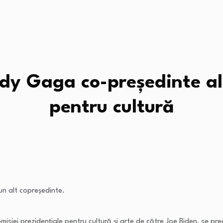
dy Gaga co-președinte al 
pentru cultură
un alt copreședinte.
iei prezidențiale pentru cultură și arte de către Joe Biden, se prec