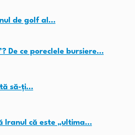
nul de golf al…
”? De ce poreclele bursiere…
tă să-ți…
ă Iranul că este „ultima…