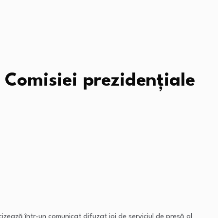
Comisiei prezidențiale
izează într-un comunicat difuzat joi de serviciul de presă al