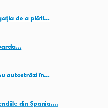
gația de a plăti…
 Garda…
Au autostrăzi în…
endiile din Spania.…