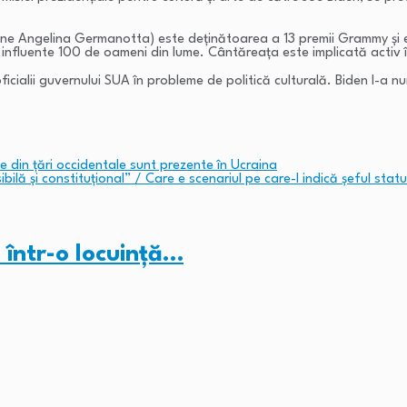
e Angelina Germanotta) este deținătoarea a 13 premii Grammy și es
nfluente 100 de oameni din lume. Cântăreața este implicată activ în a
 oficialii guvernului SUA în probleme de politică culturală. Biden l-a
e din țări occidentale sunt prezente în Ucraina
ilă și constituțional” / Care e scenariul pe care-l indică șeful statu
 într-o locuință…