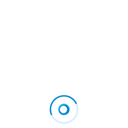
Afișe În 3 Limbi La Centrul De
Guvernul, Somat De UE Să Str
Primire A Migranților Din
Ângă Cureaua. A Venit Nota
Torino: “Întoarceți-Vă Acasă”
De Plată Pentru Dezmățul Bug
Etar Din România
Sfârșitul „Celor Șapte
Cel mai bun loc pentru
Magnifici”? De ce
care merită să-ți…
poreclele bursiere…
august 4, 2026
august 4, 2026