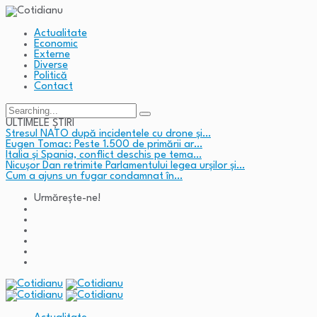
Actualitate
Economic
Externe
Diverse
Politică
Contact
Search
for:
ULTIMELE ȘTIRI
Stresul NATO după incidentele cu drone și…
Eugen Tomac: Peste 1.500 de primării ar…
Italia și Spania, conflict deschis pe tema…
Nicușor Dan retrimite Parlamentului legea urșilor și…
Cum a ajuns un fugar condamnat în…
Urmărește-ne!