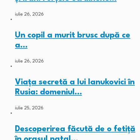
iulie 26, 2026
Un copil a murit brusc după ce
a…
iulie 26, 2026
Viața secretă a lui Ianukovici în
Rusia: domeniul…
iulie 25, 2026
Descoperirea făcută de o fetiță
în orașul natal…