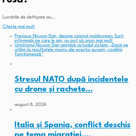
Lucrările de defrișare au…
Citeşte mai mult
Previous
Nicușor Dan, despre spionul moldovean: Sunt
informații pe care le am, nu pot să spun mai mult
Următorul
Nicușor Dan aprobă actualul sistem: „Dacă ne
uităm la rezultatele macro ale acestui guvern, coaliția
funcționează”
Stresul NATO după incidentele
cu drone și rachete…
august 8, 2026
Italia și Spania, conflict deschis
pe tema migrației.…