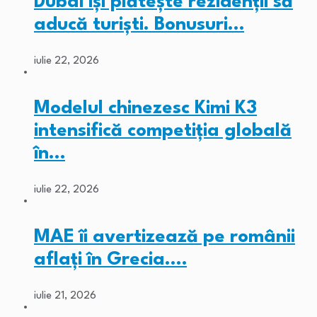
Dubai își plătește rezidenții să
aducă turiști. Bonusuri…
iulie 22, 2026
Modelul chinezesc Kimi K3
intensifică competiția globală
în…
iulie 22, 2026
MAE îi avertizează pe românii
aflați în Grecia.…
iulie 21, 2026