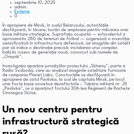
septembrie 10, 2025
admin
Externe
0
În apropiere de Minsk, în sudul Belarusului, autoritățile
desfășoară, în tăcere, lucrări de amploare pentru ridicarea unei
baze militare strategice. Suprafața ocupată — echivalentul a
aproximativ 280 de terenuri de fotbal — sugerează o investiție
semnificativă în infrastructura defensivă, iar imaginile din satelit
par să indice o destinație precisă: instalarea unui complex
balistic rusesc de generație nouă, cunoscut sub numele de
„Oreșnik”.
Investigația aparține jurnaliștilor proiectului „Skhemy”, parte a
Radio Svoboda, care au analizat imaginile satelitare furnizate
de compania Planet Labs. Construcțiile se desfășoară în
apropiere de satul Pavlivka, la sud de capitala Minsk, pe locul
unei foste baze sovietice dezafectate – Tabăra militară nr. 25
„Pavlivka”, ce a aparținut fostului 306-lea Regiment de Rachete
Strategice Slutsk.
Un nou centru pentru
infrastructură strategică
rusă?